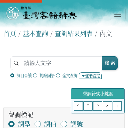
首頁
基本查詢
查詢結果列表
內文
檢 索
詞目音讀
對應國語
全文查詢
進階設定
聲調符號小鍵盤
ˊ
ˇ
ˋ
^
+
聲調標記
調型
調值
調號