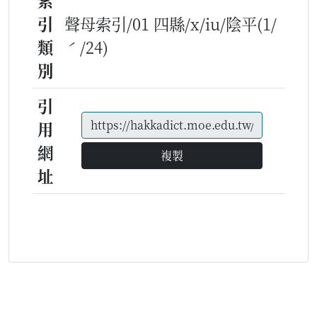
索
引
聲母索引/01 四縣/x/iu/陰平(1/
類
ˊ/24)
別
引
用
網
複製
址