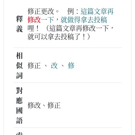
修正更改。
例：
這
篇
文章
再
釋
修改
一下
，
就
做得
拿
去
投稿
哩！
（這篇文章再修改一下，
義
就可以拿去投稿了！）
相
似
修正 、
改
、
修
詞
對
應
修改、修正
國
語