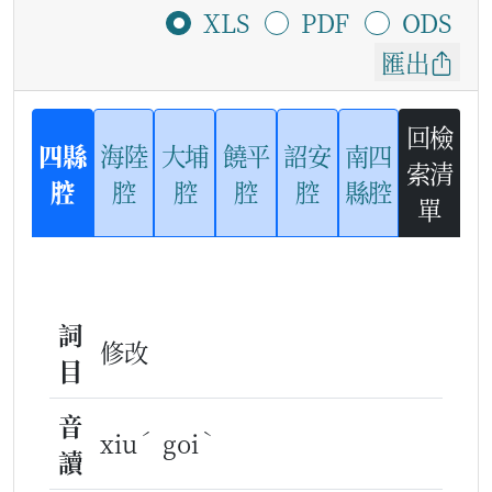
XLS
PDF
ODS
匯出
回檢
四縣
海陸
大埔
饒平
詔安
南四
索清
腔
腔
腔
腔
腔
縣腔
單
詞
修改
目
音
ˊ
ˋ
xiu
goi
讀