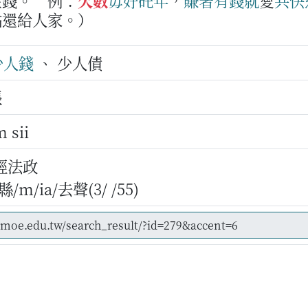
金錢。
例：
欠數
毋好
矺年
，
賺著
有錢
就
愛
共快
點還給人家。）
少人錢
、 少人債
賬
m sii
經法政
m/ia/去聲(3/ /55)