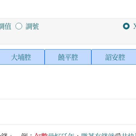
調值
調號
大埔腔
饒平腔
詔安腔