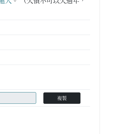
還
人
。
（欠債不可以欠過年，
複製