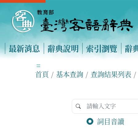
最新消息
辭典說明
索引瀏覽
辭
:::
首頁
基本查詢
查詢結果列表
詞目音讀