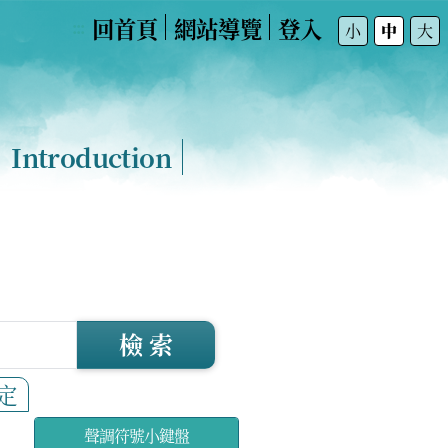
回首頁
網站導覽
登入
:::
小
中
大
Introduction
檢 索
定
聲調符號小鍵盤