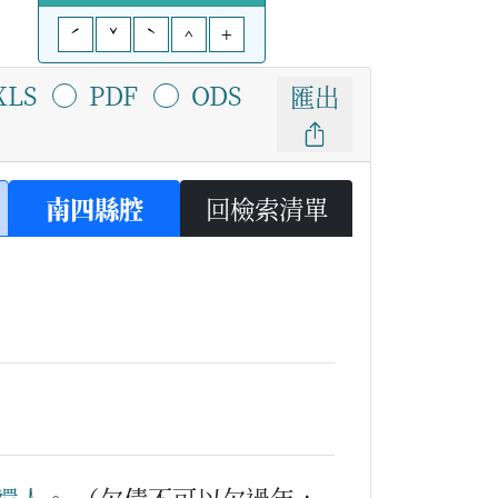
ˊ
ˇ
ˋ
^
+
XLS
PDF
ODS
匯出
南四縣腔
回檢索清單