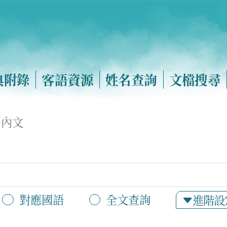
典附錄
客語資源
姓名查詢
文檔搜尋
內文
對應國語
全文查詢
進階設