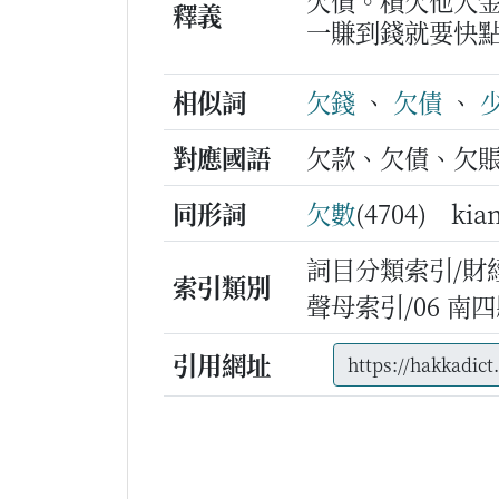
欠債。積欠他人
釋義
一賺到錢就要快
相似詞
欠錢
、
欠債
、
對應國語
欠款、欠債、欠
同形詞
欠數
(4704) kia
詞目分類索引/財
索引類別
聲母索引/06 南四縣/
引用網址