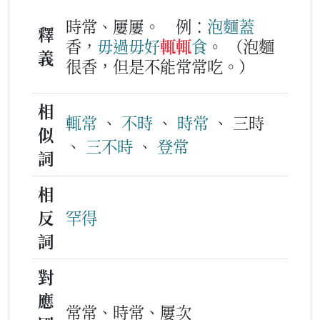
時常、屢屢。
例：
泡麵
蓋
釋
香，
毋過
毋好
輒輒
食
。
（泡麵
義
很香，但是不能常常吃。）
相
輒常
、
不時
、
時常
、 三時
似
、
三不時
、
登常
詞
相
反
罕得
詞
對
應
常常、時常、屢次