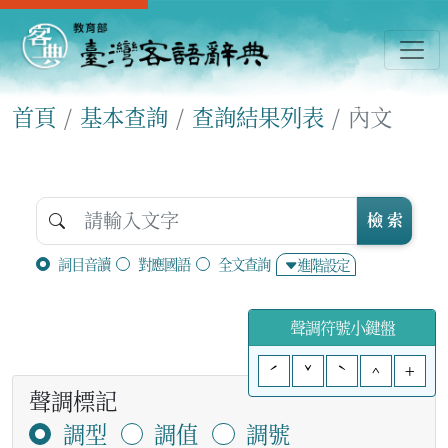
首頁
基本查詢
查詢結果列表
內文
檢 索
詞目音讀
對應國語
全文查詢
進階設定
聲調符號小鍵盤
ˊ
ˇ
ˋ
^
+
聲調標記
調型
調值
調號