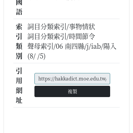
國
語
索
詞目分類索引/事物情狀
引
詞目分類索引/時間節令
類
聲母索引/06 南四縣/j/iab/陽入
別
(8/ /5)
引
用
網
複製
址