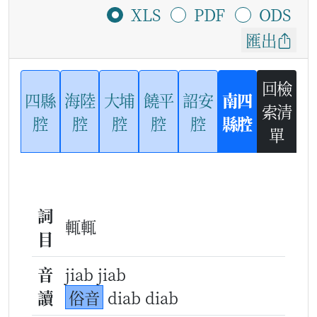
XLS
PDF
ODS
匯出
回檢
四縣
海陸
大埔
饒平
詔安
南四
索清
腔
腔
腔
腔
腔
縣腔
單
詞
輒輒
目
音
jiab jiab
讀
俗音
diab diab