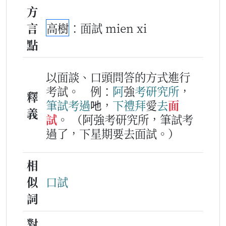
方
言
高樹
：面試 mien xi
點
以面談、口頭問答的方式進行
考試。
例：
阿
強
考
研究所
，
釋
筆試
考
過
吔，
下
禮拜
愛
去
面
義
試
。
（阿強考研究所，筆試考
過了，下星期要去面試。）
相
似
口試
詞
對