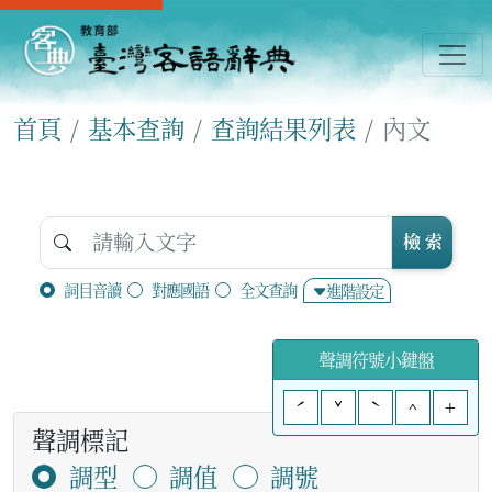
首頁
基本查詢
查詢結果列表
內文
檢 索
詞目音讀
對應國語
全文查詢
進階設定
聲調符號小鍵盤
ˊ
ˇ
ˋ
^
+
聲調標記
調型
調值
調號