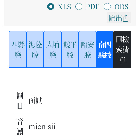
XLS
PDF
ODS
匯出
回檢
四縣
海陸
大埔
饒平
詔安
南四
索清
腔
腔
腔
腔
腔
縣腔
單
詞
面試
目
音
mien sii
讀