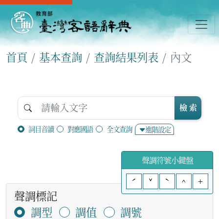
首頁
基本查詢
查詢結果列表
內文
檢 索
詞目音讀
對應國語
全文查詢
進階設定
聲調符號小鍵盤
ˊ
ˇ
ˋ
^
+
聲調標記
調型
調值
調號