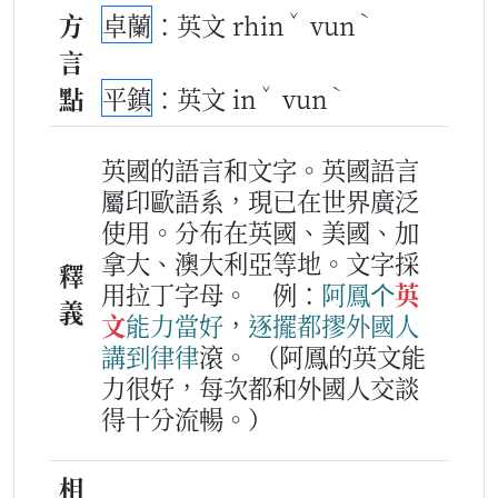
ˇ
ˋ
方
卓蘭
：英文 rhin
vun
言
ˇ
ˋ
點
平鎮
：英文 in
vun
英國的語言和文字。英國語言
屬印歐語系，現已在世界廣泛
使用。分布在英國、美國、加
拿大、澳大利亞等地。文字採
釋
用拉丁字母。
例：
阿
鳳
个
英
義
文
能力
當好
，
逐擺
都
摎
外國人
講到
律
律
滾。
（阿鳳的英文能
力很好，每次都和外國人交談
得十分流暢。）
相