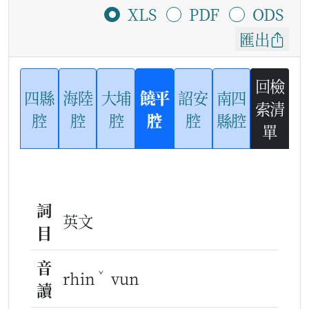
XLS
PDF
ODS
匯出
回檢
四縣
海陸
大埔
饒平
詔安
南四
索清
腔
腔
腔
腔
腔
縣腔
單
詞
英文
目
音
ˇ
rhin
vun
讀