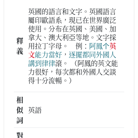
英國的語言和文字。英國語言
屬印歐語系，現已在世界廣泛
使用。分布在英國、美國、加
拿大、澳大利亞等地。文字採
釋
用拉丁字母。
例：
阿
鳳
个
英
義
文
能力
當好
，
逐擺
都
同
外國人
講到
律
律
滾。
（阿鳳的英文能
力很好，每次都和外國人交談
得十分流暢。）
相
似
英語
詞
對