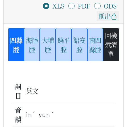
XLS
PDF
ODS
匯出
回檢
四縣
海陸
大埔
饒平
詔安
南四
索清
腔
腔
腔
腔
腔
縣腔
單
詞
英文
目
音
ˊ
ˇ
in
vun
讀