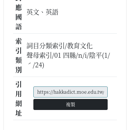
應
英文、英語
國
語
索
詞目分類索引/教育文化
引
聲母索引/01 四縣/n/i/陰平(1/
類
ˊ/24)
別
引
用
網
複製
址