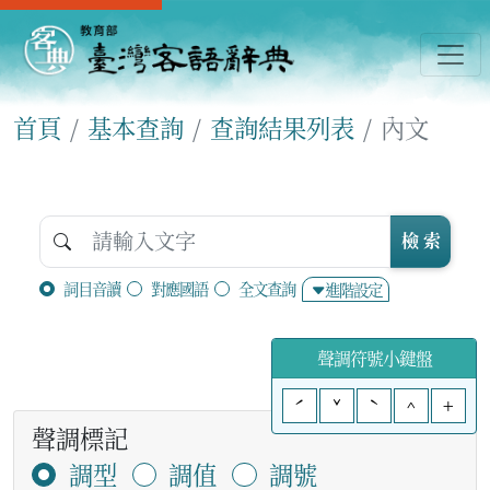
首頁
基本查詢
查詢結果列表
內文
檢 索
詞目音讀
對應國語
全文查詢
進階設定
聲調符號小鍵盤
ˊ
ˇ
ˋ
^
+
聲調標記
調型
調值
調號