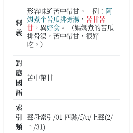
形容味道苦中帶甘。
例：
阿
姆
煮
个
苦瓜
排骨
湯
，
苦甘苦
釋
甘
，異
好
食
。
（媽媽煮的苦瓜
義
排骨湯，苦中帶甘，很好
吃。）
對
應
苦中帶甘
國
語
索
引
聲母索引/01 四縣/f/u/上聲(2/
類
ˋ/31)