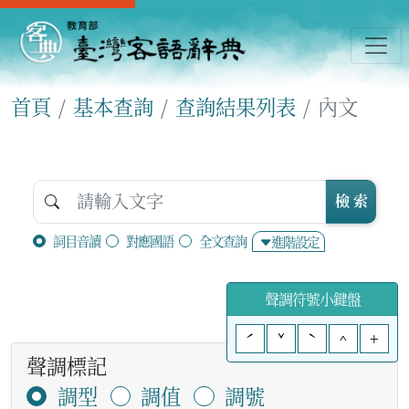
首頁
基本查詢
查詢結果列表
內文
檢 索
詞目音讀
對應國語
全文查詢
進階設定
聲調符號小鍵盤
ˊ
ˇ
ˋ
^
+
聲調標記
調型
調值
調號