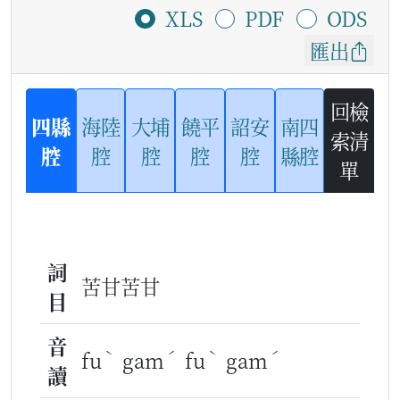
XLS
PDF
ODS
匯出
回檢
四縣
海陸
大埔
饒平
詔安
南四
索清
腔
腔
腔
腔
腔
縣腔
單
詞
苦甘苦甘
目
音
ˋ
ˊ
ˋ
ˊ
fu
gam
fu
gam
讀