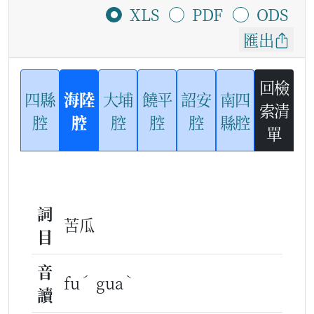
XLS
PDF
ODS
匯出
回檢
四縣
海陸
大埔
饒平
詔安
南四
索清
腔
腔
腔
腔
腔
縣腔
單
詞
苦瓜
目
音
ˊ
ˋ
fu
gua
讀