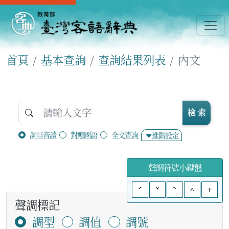
首頁
基本查詢
查詢結果列表
內文
檢 索
詞目音讀
對應國語
全文查詢
進階設定
聲調符號小鍵盤
ˊ
ˇ
ˋ
^
+
聲調標記
調型
調值
調號