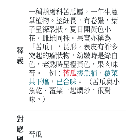
一種葫蘆科苦瓜屬，一年生蔓
草植物。莖細長，有卷鬚，葉
子呈深裂狀。夏日開黃色小
花，雌雄同株。果實亦稱為
「苦瓜」，長形，表皮有許多
釋
突起的瘤狀物，幼嫩時是綠白
義
色，老熟時呈橙黃色，果肉味
苦。
例：
苦瓜
摎
魚脯
、
覆菜
共下
熻
，
已
合味
。
（苦瓜與小
魚乾、覆菜一起燜炒，很對
味。）
對
應
苦瓜
國