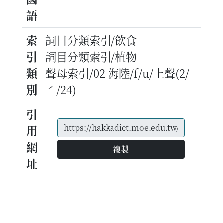
語
索
詞目分類索引/飲食
引
詞目分類索引/植物
類
聲母索引/02 海陸/f/u/上聲(2/
別
ˊ/24)
引
用
網
複製
址