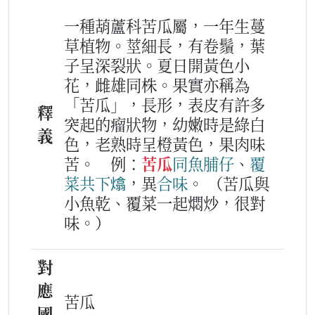
一種葫蘆科苦瓜屬，一年生蔓
草植物。莖細長，有卷鬚，葉
子呈深裂狀。夏日開黃色小
花，雌雄同株。果實亦稱為
「苦瓜」，長形，表皮有許多
釋
突起的瘤狀物，幼嫩時是綠白
義
色，老熟時呈橙黃色，果肉味
苦。
例：
苦瓜
同
魚脯仔
、
覆
菜
共下
熻
，異
合味
。
（苦瓜與
小魚乾、覆菜一起燜炒，很對
味。）
對
應
苦瓜
國