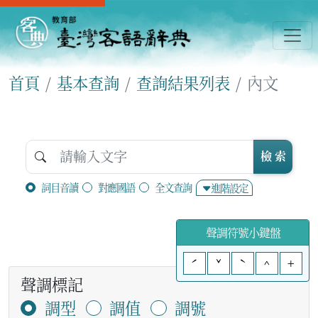
首頁
基本查詢
查詢結果列表
內文
檢 索
詞目音讀
對應國語
全文查詢
進階設定
聲調符號小鍵盤
ˊ
ˇ
ˋ
^
+
聲調標記
調型
調值
調號