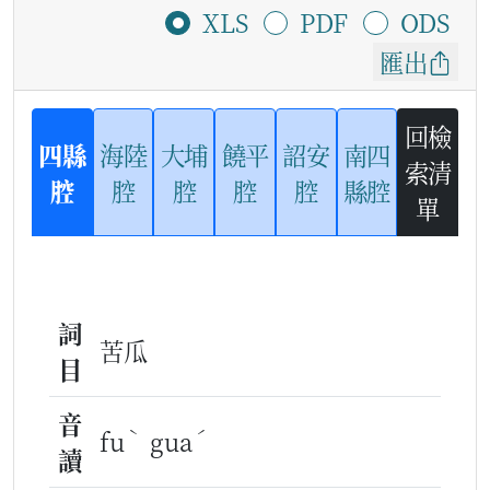
XLS
PDF
ODS
匯出
回檢
四縣
海陸
大埔
饒平
詔安
南四
索清
腔
腔
腔
腔
腔
縣腔
單
詞
苦瓜
目
音
ˋ
ˊ
fu
gua
讀