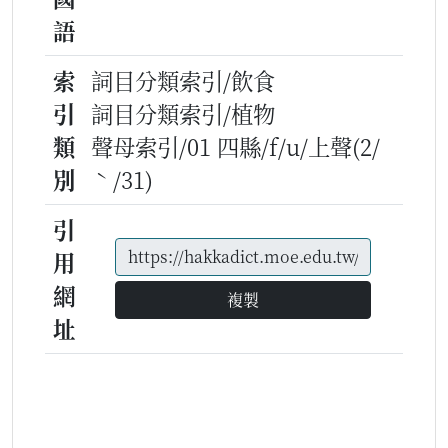
語
索
詞目分類索引/飲食
引
詞目分類索引/植物
類
聲母索引/01 四縣/f/u/上聲(2/
別
ˋ/31)
引
用
網
複製
址