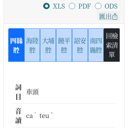
XLS
PDF
ODS
匯出
回檢
四縣
海陸
大埔
饒平
詔安
南四
索清
腔
腔
腔
腔
腔
縣腔
單
詞
車頭
目
音
ˊ
ˇ
ca
teu
讀