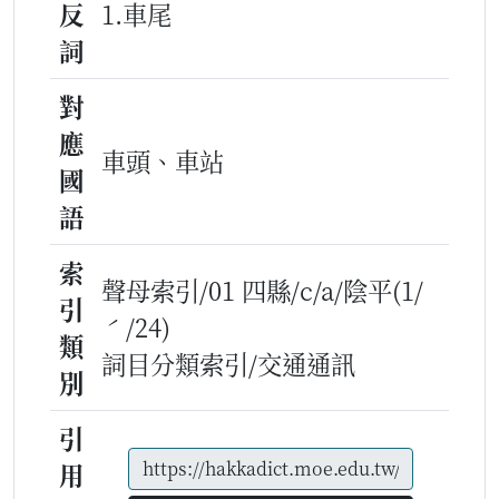
反
1.車尾
詞
對
應
車頭、車站
國
語
索
聲母索引/01 四縣/c/a/陰平(1/
引
ˊ/24)
類
詞目分類索引/交通通訊
別
引
用