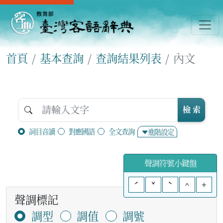
首頁
基本查詢
查詢結果列表
內文
檢 索
詞目音讀
對應國語
全文查詢
進階設定
聲調符號小鍵盤
ˊ
ˇ
ˋ
^
+
聲調標記
調型
調值
調號