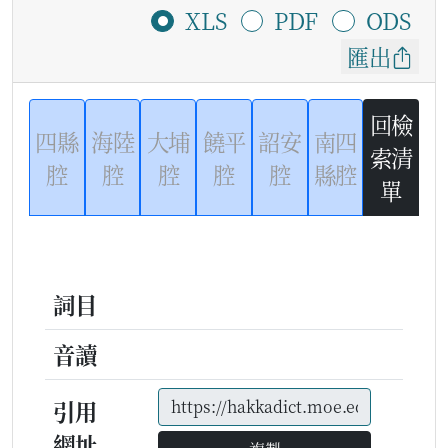
XLS
PDF
ODS
匯出
回檢
四縣
海陸
大埔
饒平
詔安
南四
索清
腔
腔
腔
腔
腔
縣腔
單
詞目
音讀
引用
網址