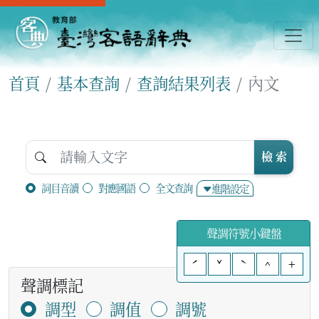
首頁
基本查詢
查詢結果列表
內文
檢 索
詞目音讀
對應國語
全文查詢
進階設定
聲調符號小鍵盤
ˊ
ˇ
ˋ
^
+
聲調標記
調型
調值
調號