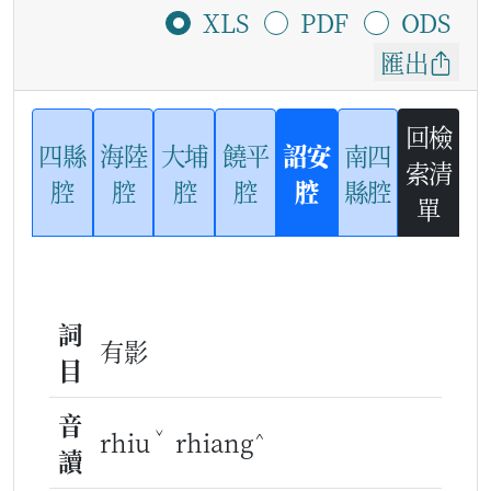
XLS
PDF
ODS
匯出
回檢
四縣
海陸
大埔
饒平
詔安
南四
索清
腔
腔
腔
腔
腔
縣腔
單
詞
有影
目
音
ˇ
^
rhiu
rhiang
讀