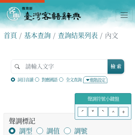
首頁
基本查詢
查詢結果列表
內文
檢 索
詞目音讀
對應國語
全文查詢
進階設定
聲調符號小鍵盤
ˊ
ˇ
ˋ
^
+
聲調標記
調型
調值
調號