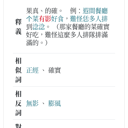
果真、的確。
例：
遐
間
餐廳
个
菜
有影
好
食
，
難怪
恁
多
人
排
釋
到
淰淰
。
（那家餐廳的菜確實
義
好吃，難怪這麼多人排隊排滿
滿的。）
相
似
正經
、 確實
詞
相
反
無影
、
膨風
詞
對