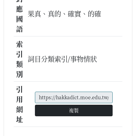
應
果真、真的、確實、的確
國
語
索
引
詞目分類索引/事物情狀
類
別
引
用
網
複製
址