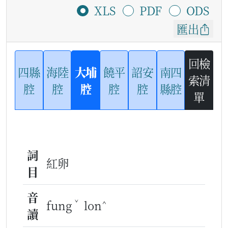
XLS
PDF
ODS
匯出
回檢
四縣
海陸
大埔
饒平
詔安
南四
索清
腔
腔
腔
腔
腔
縣腔
單
詞
紅卵
目
音
ˇ
^
fung
lon
讀