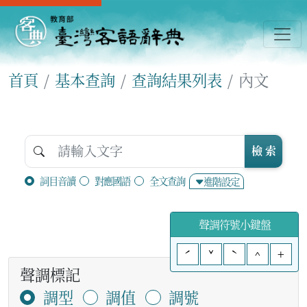
首頁
基本查詢
查詢結果列表
內文
檢 索
詞目音讀
對應國語
全文查詢
進階設定
聲調符號小鍵盤
ˊ
ˇ
ˋ
^
+
聲調標記
調型
調值
調號