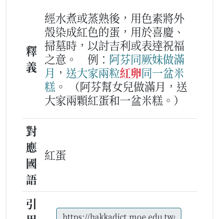
經水煮或蒸熟後，用色素將外
殼染成紅色的蛋，用於喜慶、
掃墓時，以討吉利或表達祝福
釋
之意。
例：
阿
芬
同
厥
妹
做滿
義
月
，
送
大家
兩
粒
紅卵
同
一
盆
米
糕
。
（阿芬幫女兒做滿月，送
大家兩顆紅蛋和一盆米糕。）
對
應
紅蛋
國
語
引