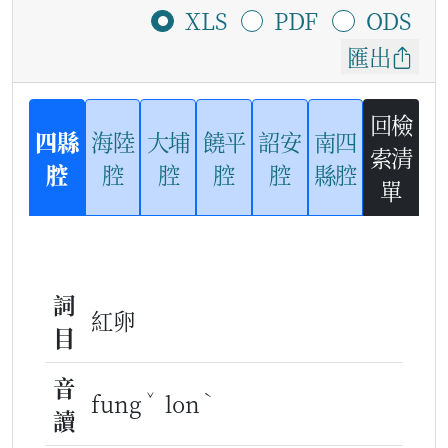
XLS
PDF
ODS
匯出
回檢
四縣
海陸
大埔
饒平
詔安
南四
索清
腔
腔
腔
腔
腔
縣腔
單
詞
紅卵
目
音
ˇ
ˋ
fung
lon
讀