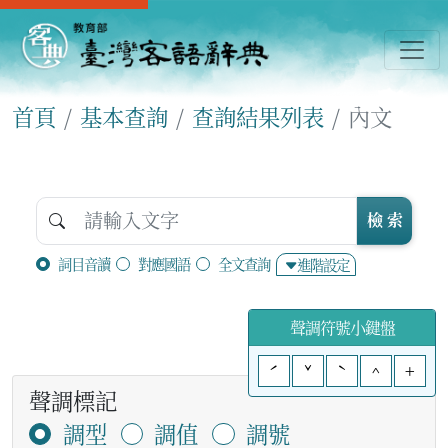
首頁
基本查詢
查詢結果列表
內文
檢 索
詞目音讀
對應國語
全文查詢
進階設定
聲調符號小鍵盤
ˊ
ˇ
ˋ
^
+
聲調標記
調型
調值
調號