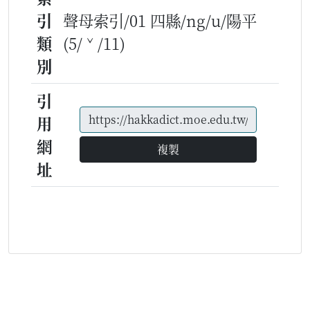
引
聲母索引/01 四縣/ng/u/陽平
類
(5/ˇ/11)
別
引
用
網
複製
址