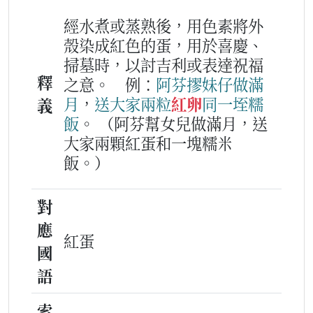
經水煮或蒸熟後，用色素將外
殼染成紅色的蛋，用於喜慶、
掃墓時，以討吉利或表達祝福
釋
之意。
例：
阿
芬
摎
妹仔
做滿
月
，
送
大家
兩
粒
紅卵
同
一
垤
糯
義
飯
。
（阿芬幫女兒做滿月，送
大家兩顆紅蛋和一塊糯米
飯。）
對
應
紅蛋
國
語
索