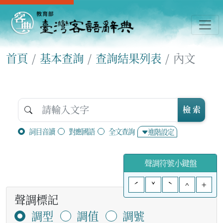
首頁
基本查詢
查詢結果列表
內文
檢 索
詞目音讀
對應國語
全文查詢
進階設定
聲調符號小鍵盤
ˊ
ˇ
ˋ
^
+
聲調標記
調型
調值
調號