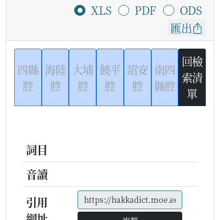
XLS
PDF
ODS
匯出
回檢
四縣
海陸
大埔
饒平
詔安
南四
索清
腔
腔
腔
腔
腔
縣腔
單
詞目
音讀
引用
網址