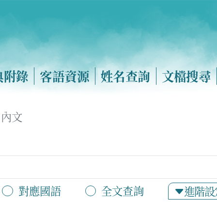
典附錄
客語資源
姓名查詢
文檔搜尋
內文
對應國語
全文查詢
進階設