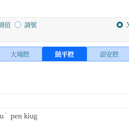
調值
調號
大埔腔
饒平腔
詔安腔
ˋ
u
pen kiug