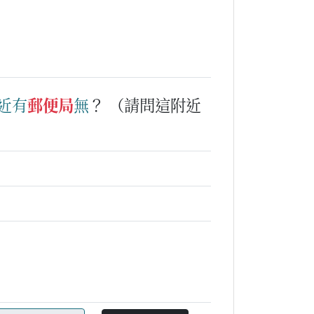
近
有
郵便局
無
？
（請問這附近