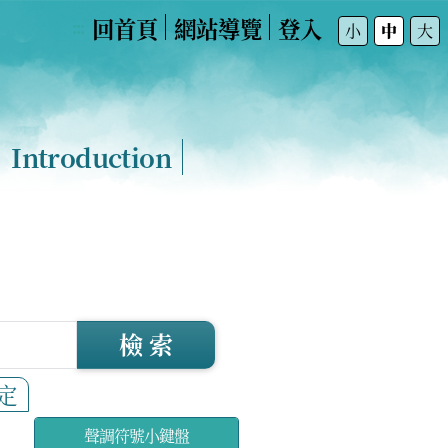
回首頁
網站導覽
登入
:::
小
中
大
Introduction
檢 索
定
聲調符號小鍵盤