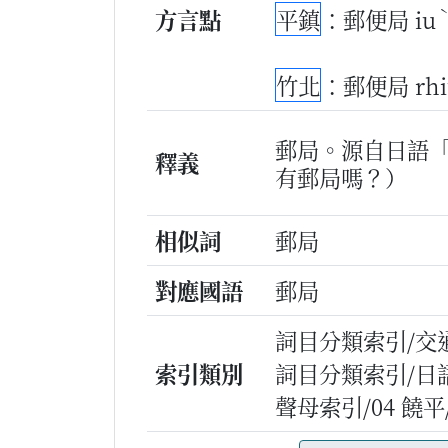
方言點
平鎮
：郵便局 iu
竹北
：郵便局 rhi
郵局。源自日語
釋義
有郵局嗎？）
相似詞
郵局
對應國語
郵局
詞目分類索引/交
索引類別
詞目分類索引/日
聲母索引/04 饒平/rh