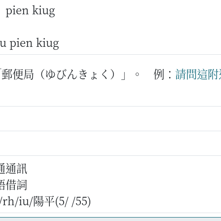
ˋ
pien kiug
u pien kiug
「郵便局（ゆびんきょく）」。
例：
請問
這
附
通通訊
語借詞
/iu/陽平(5/ /55)