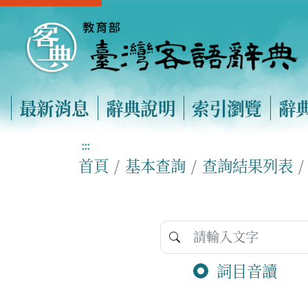
最新消息
辭典說明
索引瀏覽
辭
:::
首頁
基本查詢
查詢結果列表
詞目音讀