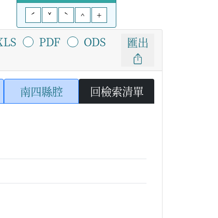
ˊ
ˇ
ˋ
^
+
XLS
PDF
ODS
匯出
南四縣腔
回檢索清單