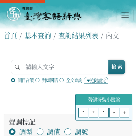
首頁
基本查詢
查詢結果列表
內文
檢 索
詞目音讀
對應國語
全文查詢
進階設定
聲調符號小鍵盤
ˊ
ˇ
ˋ
^
+
聲調標記
調型
調值
調號