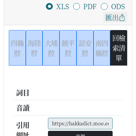
XLS
PDF
ODS
匯出
回檢
四縣
海陸
大埔
饒平
詔安
南四
索清
腔
腔
腔
腔
腔
縣腔
單
詞目
音讀
引用
網址