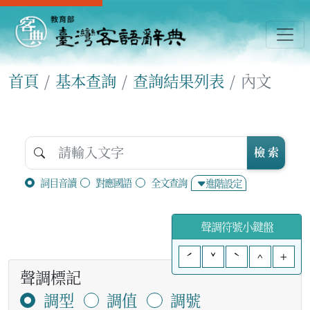
首頁
基本查詢
查詢結果列表
內文
檢 索
詞目音讀
對應國語
全文查詢
進階設定
聲調符號小鍵盤
ˊ
ˇ
ˋ
^
+
聲調標記
調型
調值
調號