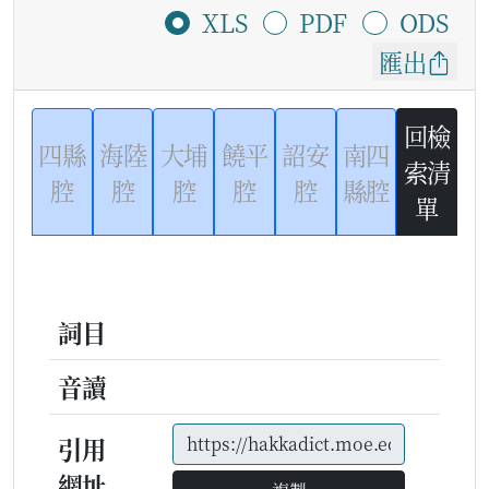
XLS
PDF
ODS
匯出
回檢
四縣
海陸
大埔
饒平
詔安
南四
索清
腔
腔
腔
腔
腔
縣腔
單
詞目
音讀
引用
網址