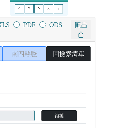
ˊ
ˇ
ˋ
^
+
XLS
PDF
ODS
匯出
南四縣腔
回檢索清單
複製