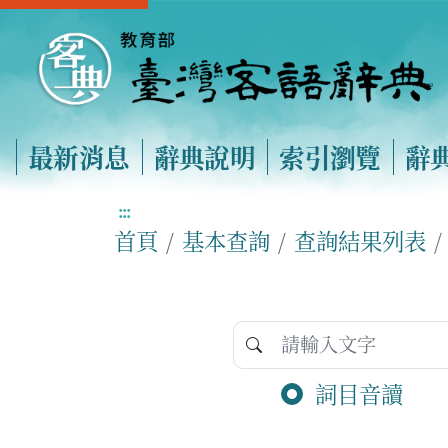
最新消息
辭典說明
索引瀏覽
辭
:::
首頁
基本查詢
查詢結果列表
詞目音讀