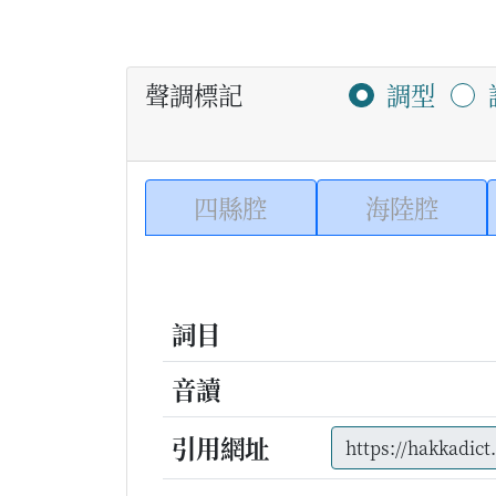
聲調標記
調型
四縣腔
海陸腔
詞目
音讀
引用網址