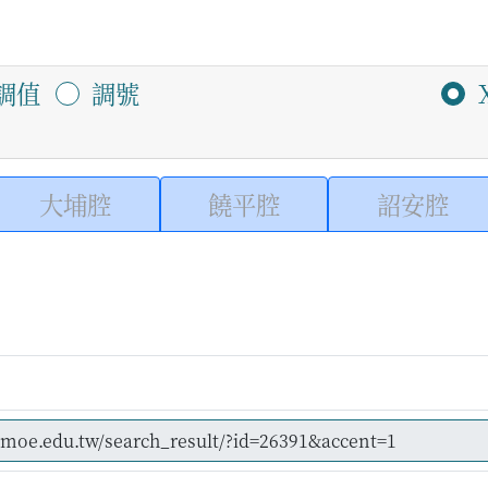
調值
調號
大埔腔
饒平腔
詔安腔