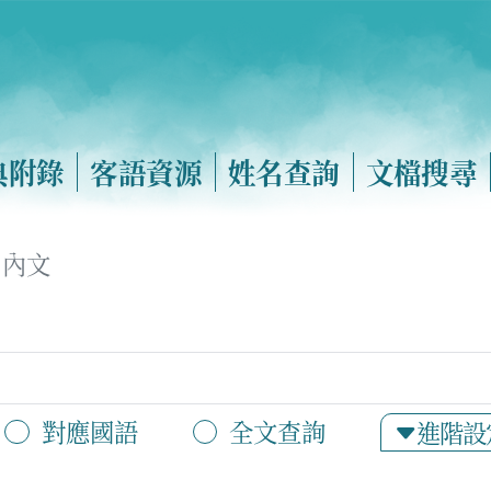
典附錄
客語資源
姓名查詢
文檔搜尋
內文
對應國語
全文查詢
進階設