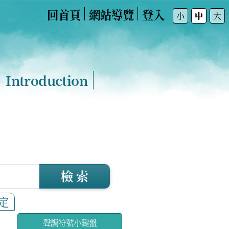
回首頁
網站導覽
登入
:::
小
中
大
Introduction
檢 索
定
聲調符號小鍵盤