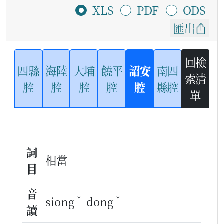
XLS
PDF
ODS
匯出
回檢
四縣
海陸
大埔
饒平
詔安
南四
索清
腔
腔
腔
腔
腔
縣腔
單
詞
相當
目
音
ˇ
ˇ
siong
dong
讀