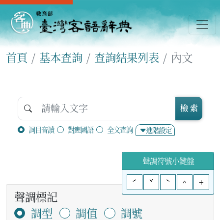
首頁
基本查詢
查詢結果列表
內文
檢 索
詞目音讀
對應國語
全文查詢
進階設定
聲調符號小鍵盤
ˊ
ˇ
ˋ
^
+
聲調標記
調型
調值
調號