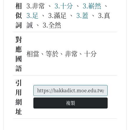
相
3.非常 、
3.十分
、
3.嶄然
、
似
3.足
、 3.滿足 、
3.蓋
、 3.真
詞
誠 、 3.全然
對
應
相當、等於、非常、十分
國
語
引
用
網
複製
址