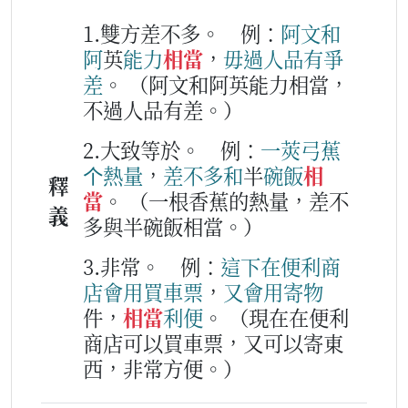
1.雙方差不多。
例：
阿
文
和
阿
英
能力
相當
，
毋過
人品
有
爭
差
。
（阿文和阿英能力相當，
不過人品有差。）
2.大致等於。
例：
一
莢
弓蕉
个
熱
量
，
差不多
和
半
碗
飯
相
釋
當
。
（一根香蕉的熱量，差不
義
多與半碗飯相當。）
3.非常。
例：
這下
在
便利
商
店
會用
買
車票
，
又
會用
寄
物
件，
相當
利便
。
（現在在便利
商店可以買車票，又可以寄東
西，非常方便。）