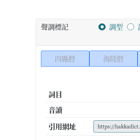
聲調標記
調型
四縣腔
海陸腔
詞目
音讀
引用網址