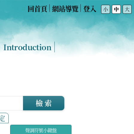
回首頁
網站導覽
登入
:::
小
中
大
Introduction
檢 索
定
聲調符號小鍵盤