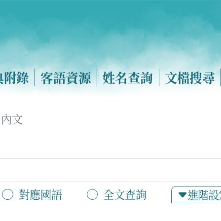
典附錄
客語資源
姓名查詢
文檔搜尋
內文
對應國語
全文查詢
進階設