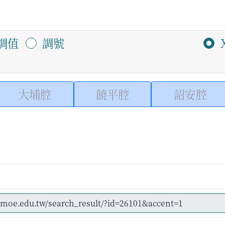
調值
調號
大埔腔
饒平腔
詔安腔