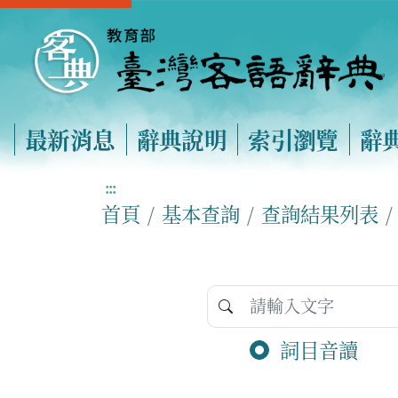
最新消息
辭典說明
索引瀏覽
辭
:::
首頁
基本查詢
查詢結果列表
詞目音讀