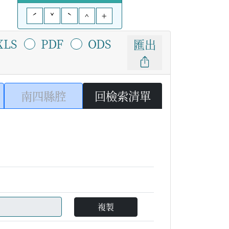
ˊ
ˇ
ˋ
^
+
XLS
PDF
ODS
匯出
南四縣腔
回檢索清單
複製