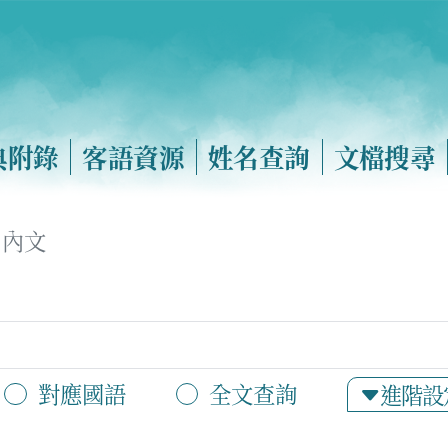
典附錄
客語資源
姓名查詢
文檔搜尋
內文
對應國語
全文查詢
進階設