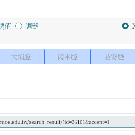
調值
調號
大埔腔
饒平腔
詔安腔