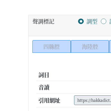
聲調標記
調型
四縣腔
海陸腔
詞目
音讀
引用網址