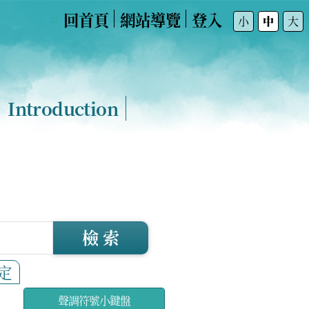
回首頁
網站導覽
登入
:::
小
中
大
Introduction
檢 索
定
聲調符號小鍵盤