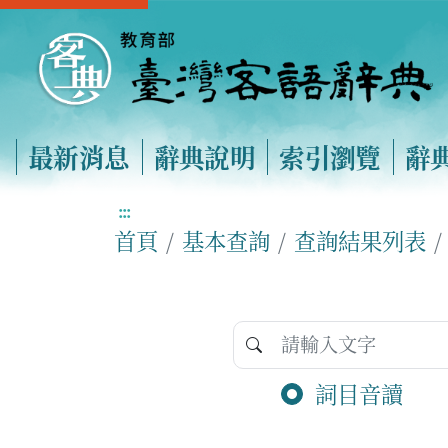
最新消息
辭典說明
索引瀏覽
辭
:::
首頁
基本查詢
查詢結果列表
詞目音讀