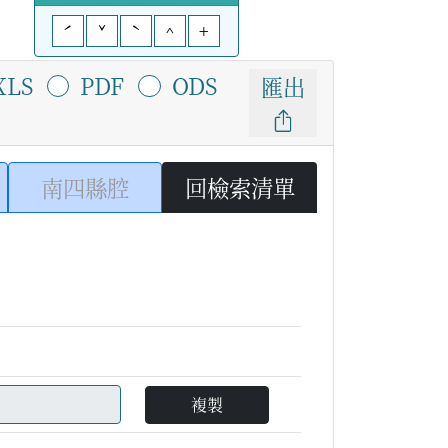
ˊ
ˇ
ˋ
^
+
XLS
PDF
ODS
匯出
南四縣腔
回檢索清單
複製