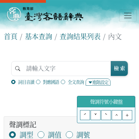
首頁
基本查詢
查詢結果列表
內文
檢 索
詞目音讀
對應國語
全文查詢
進階設定
聲調符號小鍵盤
ˊ
ˇ
ˋ
^
+
聲調標記
調型
調值
調號