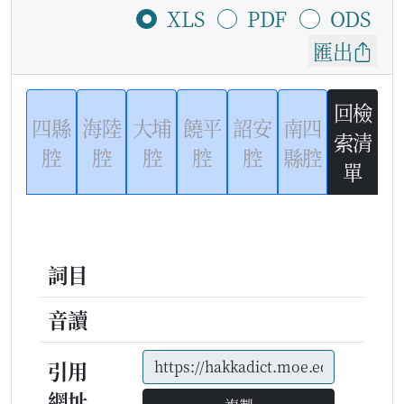
XLS
PDF
ODS
匯出
回檢
四縣
海陸
大埔
饒平
詔安
南四
索清
腔
腔
腔
腔
腔
縣腔
單
詞目
音讀
引用
網址