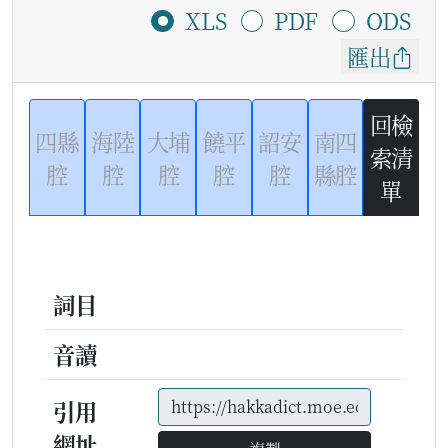
XLS
PDF
ODS
匯出
回檢
四縣
海陸
大埔
饒平
詔安
南四
索清
腔
腔
腔
腔
腔
縣腔
單
詞目
音讀
引用
網址