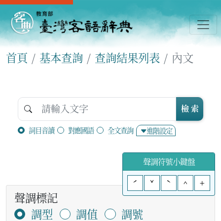
首頁
基本查詢
查詢結果列表
內文
檢 索
詞目音讀
對應國語
全文查詢
進階設定
聲調符號小鍵盤
ˊ
ˇ
ˋ
^
+
聲調標記
調型
調值
調號