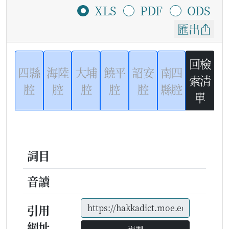
XLS
PDF
ODS
匯出
回檢
四縣
海陸
大埔
饒平
詔安
南四
索清
腔
腔
腔
腔
腔
縣腔
單
詞目
音讀
引用
網址