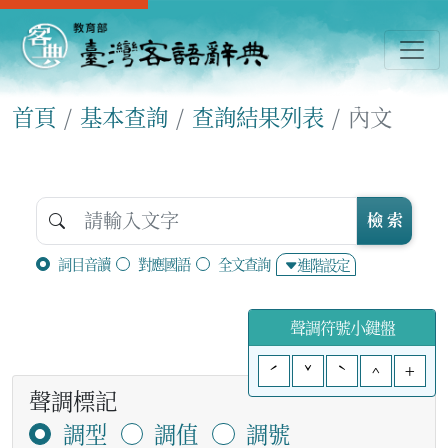
首頁
基本查詢
查詢結果列表
內文
檢 索
詞目音讀
對應國語
全文查詢
進階設定
聲調符號小鍵盤
ˊ
ˇ
ˋ
^
+
聲調標記
調型
調值
調號