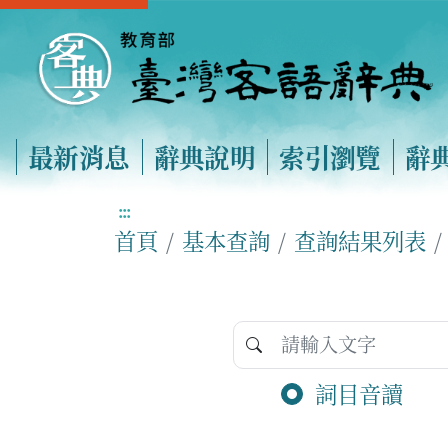
最新消息
辭典說明
索引瀏覽
辭
:::
首頁
基本查詢
查詢結果列表
詞目音讀