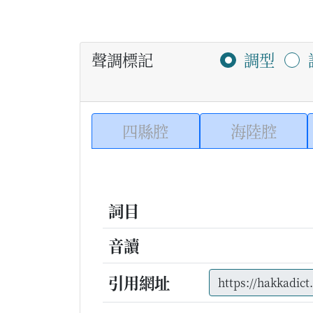
聲調標記
調型
四縣腔
海陸腔
詞目
音讀
引用網址