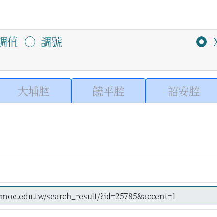
調值
調號
大埔腔
饒平腔
詔安腔