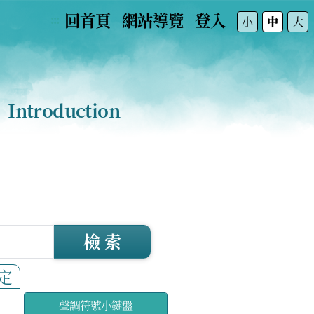
回首頁
網站導覽
登入
:::
小
中
大
Introduction
檢 索
定
聲調符號小鍵盤