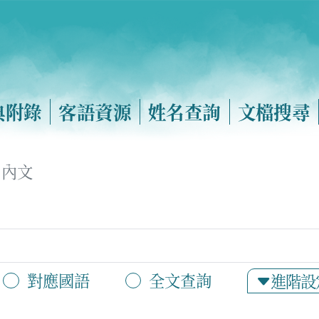
典附錄
客語資源
姓名查詢
文檔搜尋
內文
對應國語
全文查詢
進階設