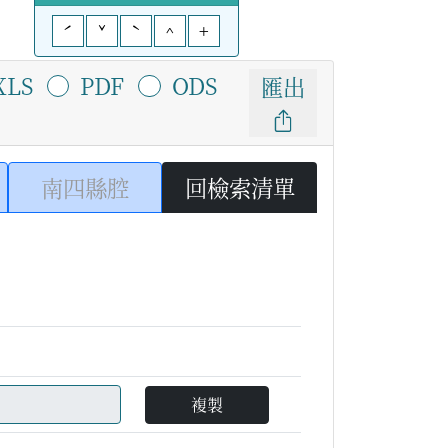
ˊ
ˇ
ˋ
^
+
XLS
PDF
ODS
匯出
南四縣腔
回檢索清單
複製