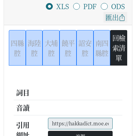
XLS
PDF
ODS
匯出
回檢
四縣
海陸
大埔
饒平
詔安
南四
索清
腔
腔
腔
腔
腔
縣腔
單
詞目
音讀
引用
網址