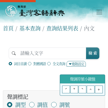
首頁
基本查詢
查詢結果列表
內文
檢 索
詞目音讀
對應國語
全文查詢
進階設定
聲調符號小鍵盤
ˊ
ˇ
ˋ
^
+
聲調標記
調型
調值
調號