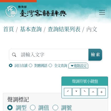
首頁
基本查詢
查詢結果列表
內文
檢 索
詞目音讀
對應國語
全文查詢
進階設定
聲調符號小鍵盤
ˊ
ˇ
ˋ
^
+
聲調標記
調型
調值
調號