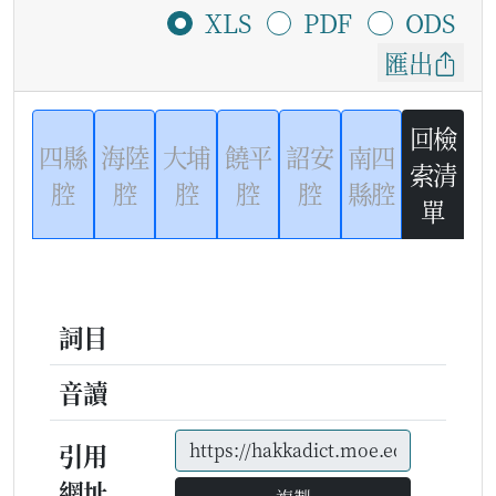
XLS
PDF
ODS
匯出
回檢
四縣
海陸
大埔
饒平
詔安
南四
索清
腔
腔
腔
腔
腔
縣腔
單
詞目
音讀
引用
網址