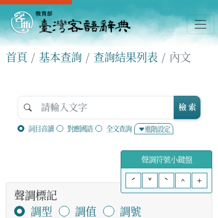
首頁
基本查詢
查詢結果列表
內文
檢 索
詞目音讀
對應國語
全文查詢
進階設定
聲調符號小鍵盤
ˊ
ˇ
ˋ
^
+
聲調標記
調型
調值
調號