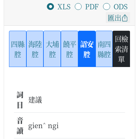
XLS
PDF
ODS
匯出
回檢
四縣
海陸
大埔
饒平
詔安
南四
索清
腔
腔
腔
腔
腔
縣腔
單
詞
建議
目
音
^
gien
ngi
讀