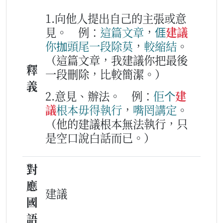
1.向他人提出自己的主張或意
見。
例：
這
篇
文章
，
𠊎
建議
你
拁
頭尾
一
段
除
莫
，
較
縮結
。
（這篇文章，我建議你把最後
釋
一段刪除，比較簡潔。）
義
2.意見、辦法。
例：
佢
个
建
議
根本
毋得
執行
，
嘴
罔講
定
。
（他的建議根本無法執行，只
是空口說白話而已。）
對
應
建議
國
語