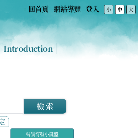
回首頁
網站導覽
登入
:::
小
中
大
Introduction
檢 索
定
聲調符號小鍵盤