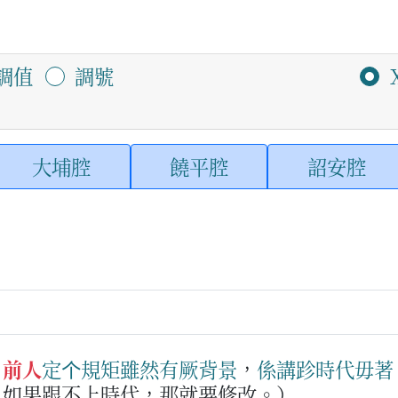
調值
調號
大埔腔
饒平腔
詔安腔
：
前人
定
个
規矩
雖然
有
厥
背景
，
係講
跈
時代
毋著
，如果跟不上時代，那就要修改。）