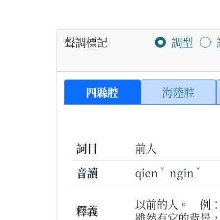
聲調標記
調型
四縣腔
海陸腔
詞目
前人
ˇ
ˇ
音讀
qien
ngin
以前的人。
例
釋義
雖然有它的背景