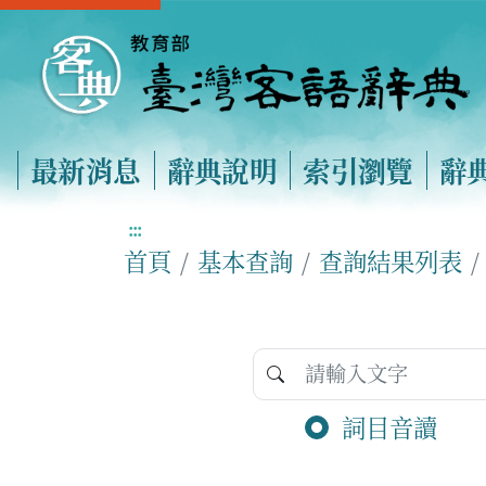
最新消息
辭典說明
索引瀏覽
辭
:::
首頁
基本查詢
查詢結果列表
詞目音讀