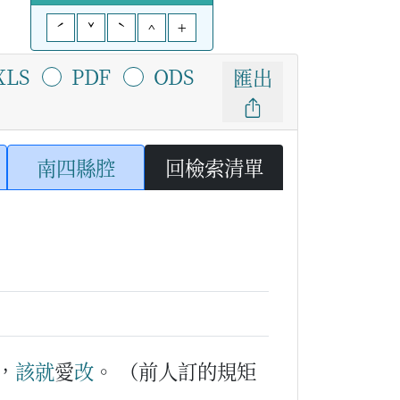
ˊ
ˇ
ˋ
^
+
XLS
PDF
ODS
匯出
南四縣腔
回檢索清單
，
該
就
愛
改
。
（前人訂的規矩