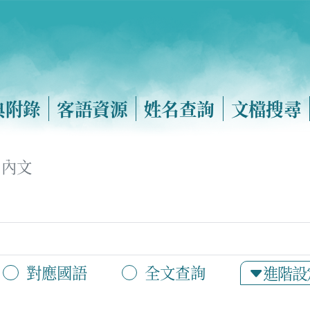
典附錄
客語資源
姓名查詢
文檔搜尋
內文
對應國語
全文查詢
進階設