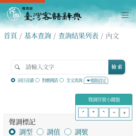
首頁
基本查詢
查詢結果列表
內文
檢 索
詞目音讀
對應國語
全文查詢
進階設定
聲調符號小鍵盤
ˊ
ˇ
ˋ
^
+
聲調標記
調型
調值
調號