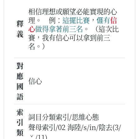
相信理想或願望必能實現的心
理。
例：
這擺
比賽
，
𠊎
有
信
釋
心
做得
拿
著
前
三
名
。
（這次比
義
賽，我有信心可以拿到前三
名。）
對
應
信心
國
語
索
詞目分類索引/思維心態
引
聲母索引/02 海陸/s/in/陰去(3/
類
ˇ/11)