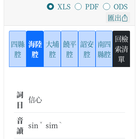
XLS
PDF
ODS
匯出
回檢
四縣
海陸
大埔
饒平
詔安
南四
索清
腔
腔
腔
腔
腔
縣腔
單
詞
信心
目
音
ˇ
ˋ
sin
sim
讀