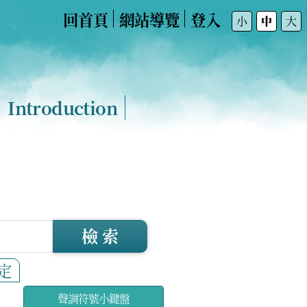
回首頁
網站導覽
登入
:::
小
中
大
Introduction
檢 索
定
聲調符號小鍵盤