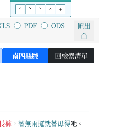
ˊ
ˇ
ˋ
^
+
XLS
PDF
ODS
匯出
南四縣腔
回檢索清單
長褲
，
著
無
兩
擺
就
著
毋得
吔。