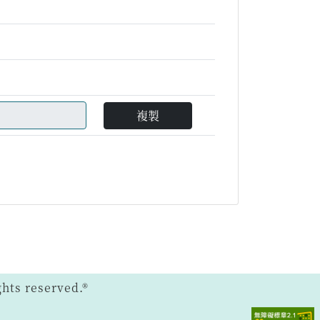
複製
ts reserved.®