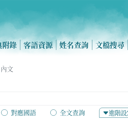
典附錄
客語資源
姓名查詢
文檔搜尋
內文
對應國語
全文查詢
進階設