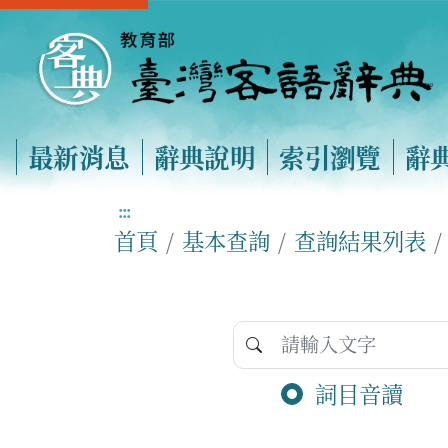
最新消息
辭典說明
索引瀏覽
辭
:::
首頁
基本查詢
查詢結果列表
詞目音讀