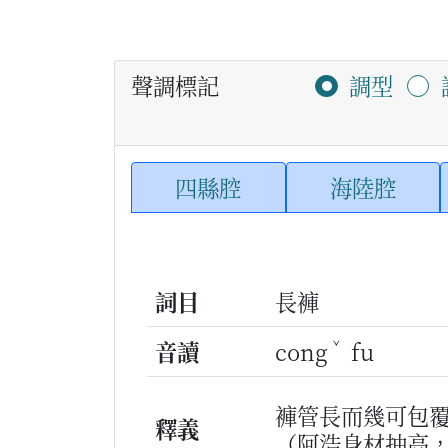
聲調標記
調型
四縣腔
海陸腔
詞目
長褲
ˇ
音讀
cong
fu
褲管長而幾可包
釋義
（阿浩身材抽高