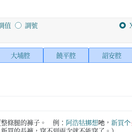
調值
調號
大埔腔
饒平腔
詔安腔
覆整條腿的褲子。
例：
阿
浩
牯
挷想
吔，
新
買
个
，新買的長褲，穿不到兩次就不能穿了。）