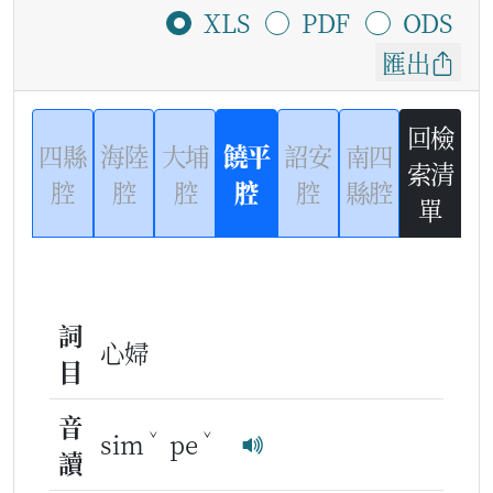
XLS
PDF
ODS
匯出
回檢
四縣
海陸
大埔
饒平
詔安
南四
索清
腔
腔
腔
腔
腔
縣腔
單
詞
心婦
目
音
ˇ
ˇ
sim
pe
讀