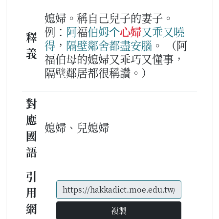
媳婦。稱自己兒子的妻子。
例：
阿
福
伯姆
个
心婦
又
乖
又
曉
釋
得
，
隔壁鄰舍
都
盡
安腦
。
（阿
義
福伯母的媳婦又乖巧又懂事，
隔壁鄰居都很稱讚。）
對
應
媳婦、兒媳婦
國
語
引
用
網
複製