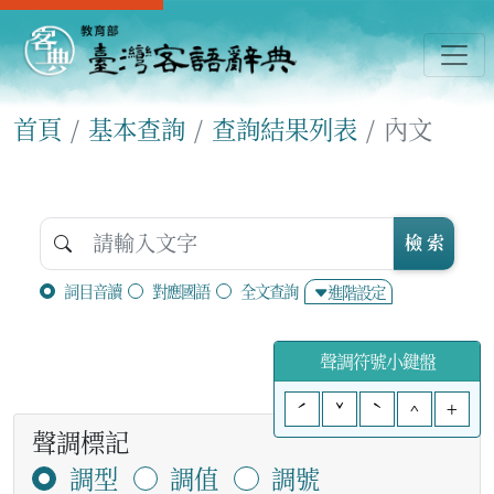
首頁
基本查詢
查詢結果列表
內文
檢 索
詞目音讀
對應國語
全文查詢
進階設定
聲調符號小鍵盤
ˊ
ˇ
ˋ
^
+
聲調標記
調型
調值
調號