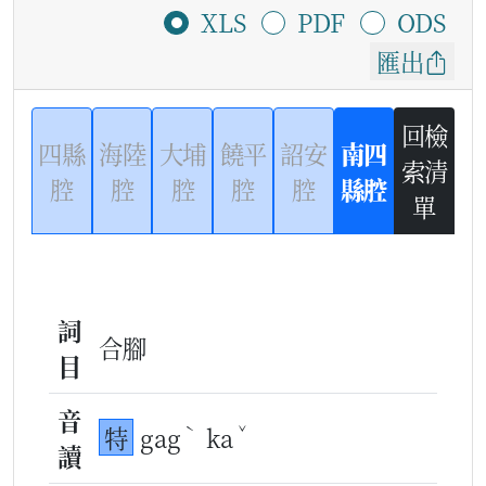
XLS
PDF
ODS
匯出
回檢
四縣
海陸
大埔
饒平
詔安
南四
索清
腔
腔
腔
腔
腔
縣腔
單
詞
合腳
目
音
ˋ
ˇ
特
gag
ka
讀