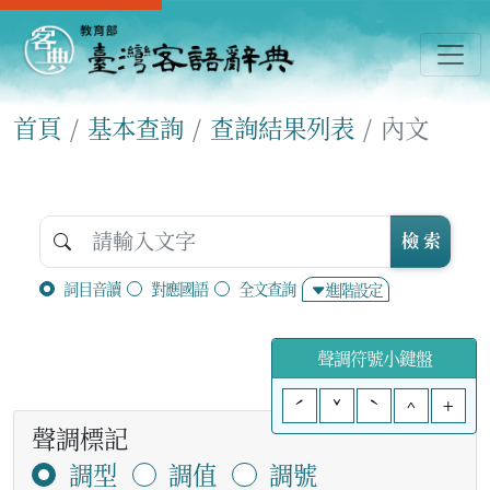
首頁
基本查詢
查詢結果列表
內文
檢 索
詞目音讀
對應國語
全文查詢
進階設定
聲調符號小鍵盤
ˊ
ˇ
ˋ
^
+
聲調標記
調型
調值
調號