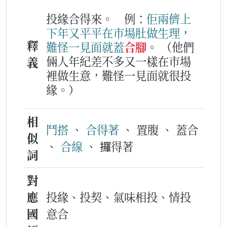
投緣合得來。
例：
佢
兩儕
上
下
年
又
平平
在
市場
肚
做生理
，
釋
難怪
一
見面
就
蓋
合腳
。
（他們
倆人年紀差不多又一樣在市場
義
裡做生意，難怪一見面就很投
緣。）
相
鬥搭
、
合得著
、 置腹 、 蓋合
似
、
合線
、 攞得著
詞
對
應
投緣、投契、氣味相投、情投
國
意合