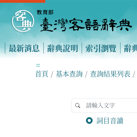
最新消息
辭典說明
索引瀏覽
辭
:::
首頁
基本查詢
查詢結果列表
詞目音讀