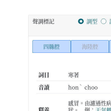
聲調標記
調型
四縣腔
海陸腔
詞目
寒著
ˋ
音讀
hon
choo
感冒。由濾過性
釋義
狀。
例：
天氣