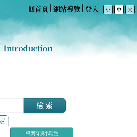
回首頁
網站導覽
登入
:::
小
中
大
Introduction
檢 索
定
聲調符號小鍵盤