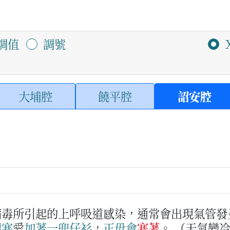
調值
調號
大埔腔
饒平腔
詔安腔
病毒所引起的上呼吸道感染，通常會出現氣管發
轉
寒
愛
加
著
一兜仔
衫
，
正毋會
寒著
。
（天氣變