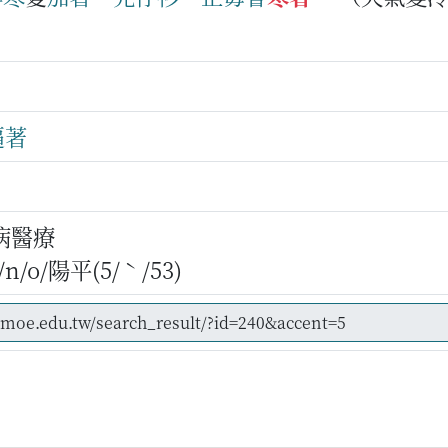
逼著
病醫療
/o/陽平(5/ˋ/53)