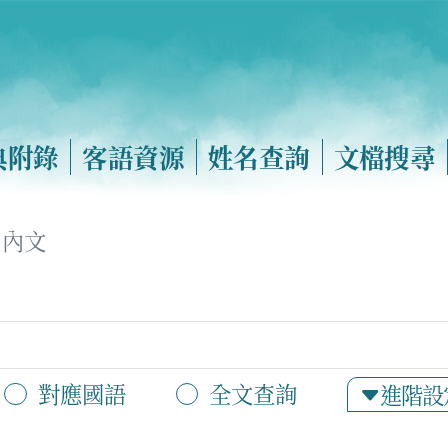
典附錄
客語資源
姓名查詢
文檔搜尋
內文
對應國語
全文查詢
進階設