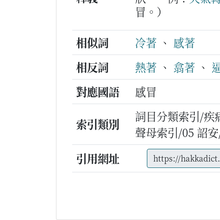
冒。）
相似詞
冷著
、
感著
相反詞
熱著
、
翕著
、
對應國語
感冒
詞目分類索引/疾
索引類別
聲母索引/05 詔安/n
引用網址