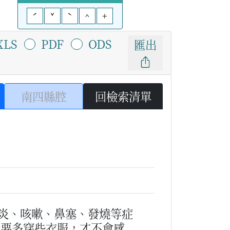
ˊ
ˇ
ˋ
^
+
XLS
PDF
ODS
匯出
南四縣腔
回檢索清單
炎、咳嗽、鼻塞、發燒等症
冷要多穿些衣服，才不會感