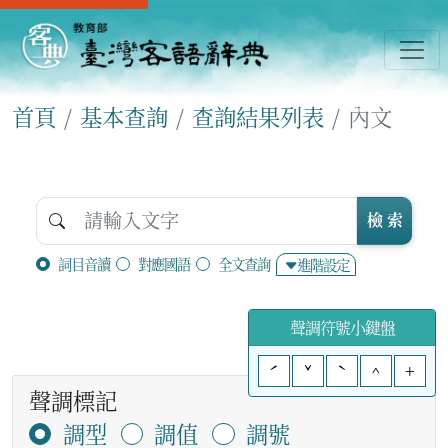
首頁
基本查詢
查詢結果列表
內文
檢 索
詞目音讀
對應國語
全文查詢
進階設定
聲調符號小鍵盤
ˊ
ˇ
ˋ
^
+
聲調標記
調型
調值
調號