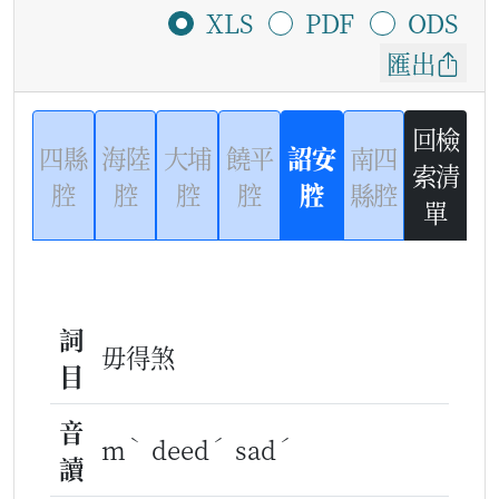
XLS
PDF
ODS
匯出
回檢
四縣
海陸
大埔
饒平
詔安
南四
索清
腔
腔
腔
腔
腔
縣腔
單
詞
毋得煞
目
音
ˋ
ˊ
ˊ
m
deed
sad
讀