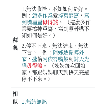
1.無法收拾。不知如何是好。
例：
恁
多
作業
愛
捽
莫
翻
寫
，
寫
到
嘴扁扁
毋得煞
。
（這麼多作
業要擦掉重寫，寫到噘著嘴不
知如何是好。）
釋
2.停不下來。無法結束、無法
義
下台。
例：
阿姊
逐擺
轉
外
家
，
攏
佮
阿依
答嘴鼓
到
討
天光
猶
毋得煞
。
（姊姊每次回娘
家，都跟媽媽聊天到快天亮還
停不下來。）
相
似
1.無結無煞