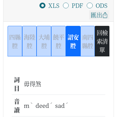
XLS
PDF
ODS
匯出
回檢
四縣
海陸
大埔
饒平
詔安
南四
索清
腔
腔
腔
腔
腔
縣腔
單
詞
毋得煞
目
音
ˋ
ˊ
ˊ
m
deed
sad
讀