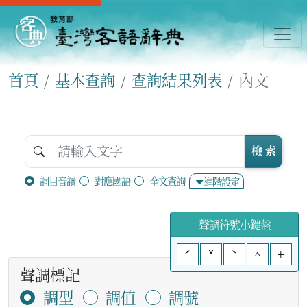
首頁
基本查詢
查詢結果列表
內文
檢 索
詞目音讀
對應國語
全文查詢
進階設定
聲調符號小鍵盤
ˊ
ˇ
ˋ
^
+
聲調標記
調型
調值
調號