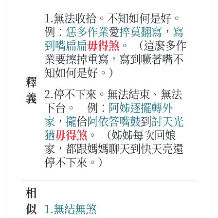
1.無法收拾。不知如何是好。
例：
恁
多
作業
愛
捽
莫
翻
寫
，
寫
到
嘴扁扁
毋得煞
。
（這麼多作
業要擦掉重寫，寫到噘著嘴不
知如何是好。）
釋
2.停不下來。無法結束、無法
義
下台。
例：
阿姊
逐擺
轉
外
家
，
攏
佮
阿依
答嘴鼓
到
討
天光
猶
毋得煞
。
（姊姊每次回娘
家，都跟媽媽聊天到快天亮還
停不下來。）
相
似
1.無結無煞