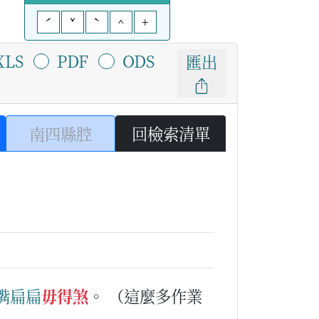
ˊ
ˇ
ˋ
^
+
XLS
PDF
ODS
匯出
南四縣腔
回檢索清單
嘴扁扁
毋得煞
。
（這麼多作業