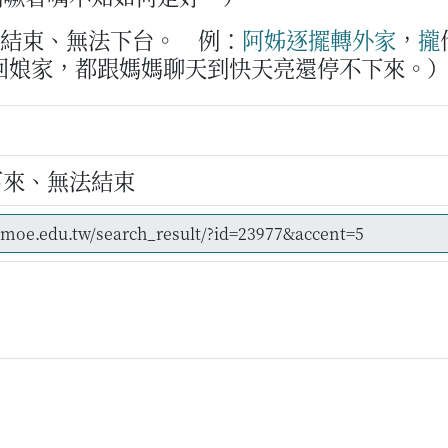
法結束、無法下台。
例：
阿姊
逐擺
轉
外家
，
攏
回娘家，都跟媽媽聊天到快天亮還停不下來。
下來、無法結束