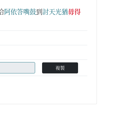
佮
阿依
答嘴鼓
到
討
天光
猶
毋得
）
複製