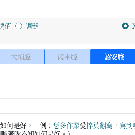
調值
調號
大埔腔
饒平腔
詔安腔
ˊ
知如何是好。
例：
恁
多
作業
愛
捽
莫
翻
寫
，
寫到
到噘著嘴不知如何是好。）