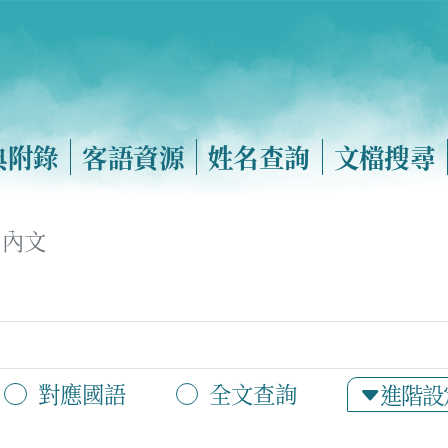
典附錄
客語資源
姓名查詢
文檔搜尋
內文
對應國語
全文查詢
進階設