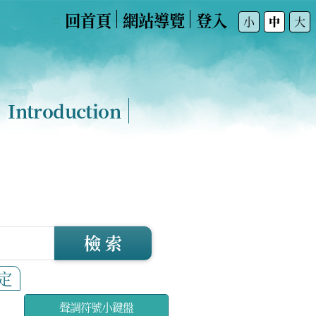
回首頁
網站導覽
登入
:::
小
中
大
Introduction
檢 索
定
聲調符號小鍵盤