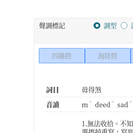
聲調標記
調型
四縣腔
海陸腔
詞目
毋得煞
ˋ
ˊ
音讀
m
deed
sad
1.無法收拾。不
要擦掉重寫，寫