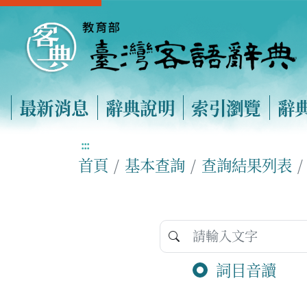
最新消息
辭典說明
索引瀏覽
辭
:::
首頁
基本查詢
查詢結果列表
詞目音讀