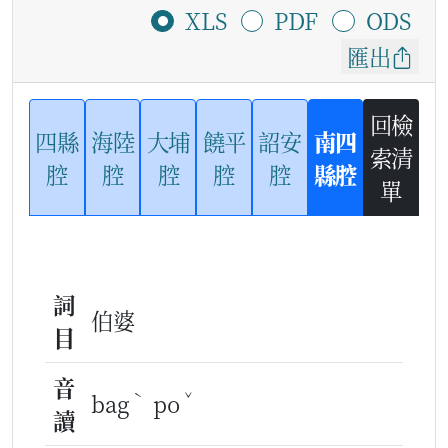
XLS
PDF
ODS
匯出
回檢
四縣
海陸
大埔
饒平
詔安
南四
索清
腔
腔
腔
腔
腔
縣腔
單
詞
伯婆
目
音
ˋ
ˇ
bag
po
讀