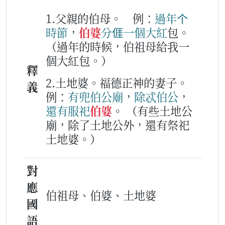
1.父親的伯母。
例：
過年
个
時節
，
伯婆
分
𠊎
一
個
大紅
包。
（過年的時候，伯祖母給我一
個大紅包。）
釋
2.土地婆。福德正神的妻子。
義
例：
有兜
伯公
廟
，
除忒
伯公
，
還有
服祀
伯婆
。
（有些土地公
廟，除了土地公外，還有祭祀
土地婆。）
對
應
伯祖母、伯婆、土地婆
國
語