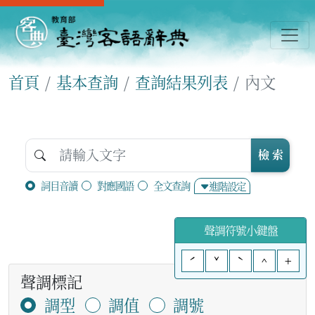
首頁
基本查詢
查詢結果列表
內文
檢 索
詞目音讀
對應國語
全文查詢
進階設定
聲調符號小鍵盤
ˊ
ˇ
ˋ
^
+
聲調標記
調型
調值
調號