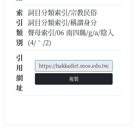
索
詞目分類索引/宗教民俗
引
詞目分類索引/稱謂身分
類
聲母索引/06 南四縣/g/a/陰入
別
(4/ˋ/2)
引
用
網
複製
址