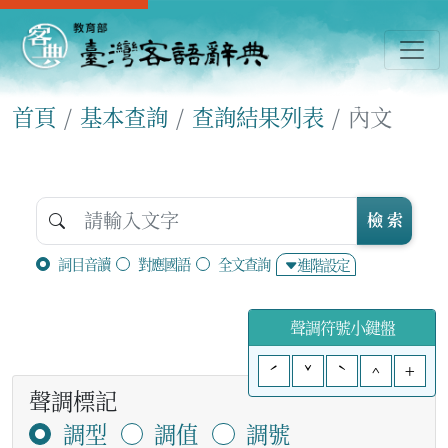
首頁
基本查詢
查詢結果列表
內文
檢 索
詞目音讀
對應國語
全文查詢
進階設定
聲調符號小鍵盤
ˊ
ˇ
ˋ
^
+
聲調標記
調型
調值
調號