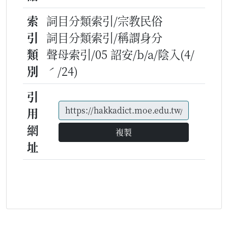
索
詞目分類索引/宗教民俗
引
詞目分類索引/稱謂身分
類
聲母索引/05 詔安/b/a/陰入(4/
別
ˊ/24)
引
用
網
複製
址