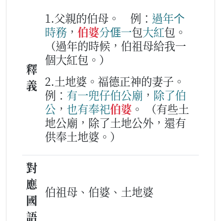
1.父親的伯母。
例：
過年
个
時務
，
伯婆
分
𠊎
一
包
大紅
包。
（過年的時候，伯祖母給我一
個大紅包。）
釋
2.土地婆。福德正神的妻子。
義
例：
有一兜
仔
伯公
廟
，
除了
伯
公
，
也
有
奉
祀
伯婆
。
（有些土
地公廟，除了土地公外，還有
供奉土地婆。）
對
應
伯祖母、伯婆、土地婆
國
語