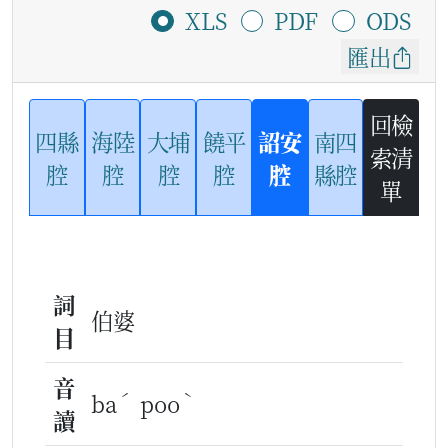
XLS
PDF
ODS
匯出
回檢
四縣
海陸
大埔
饒平
詔安
南四
索清
腔
腔
腔
腔
腔
縣腔
單
詞
伯婆
目
音
ˊ
ˋ
ba
poo
讀