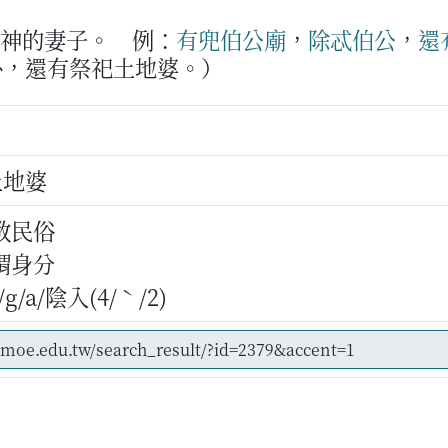
正神的妻子。
例：
有兜
伯公
廟
，
除忒
伯公
，
還
外，還有祭祀土地婆。）
土地婆
教民俗
謂身分
/a/陰入(4/ˋ/2)