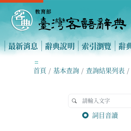
最新消息
辭典說明
索引瀏覽
辭
:::
首頁
基本查詢
查詢結果列表
詞目音讀