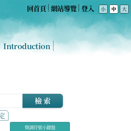
回首頁
網站導覽
登入
:::
小
中
大
Introduction
檢 索
定
聲調符號小鍵盤