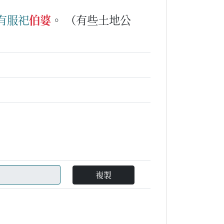
有
服祀
伯婆
。
（有些土地公
複製