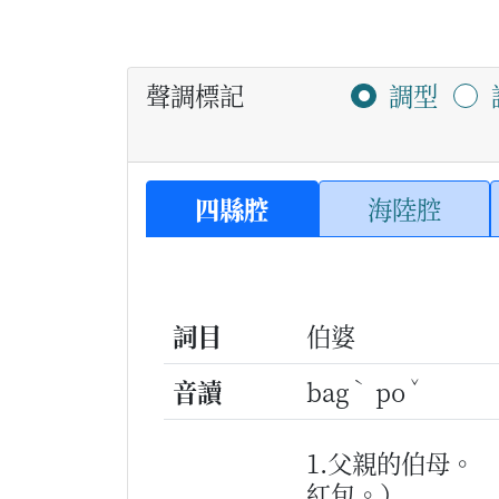
聲調標記
調型
四縣腔
海陸腔
詞目
伯婆
ˋ
ˇ
音讀
bag
po
1.父親的伯母。
紅包。）