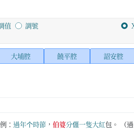
調值
調號
大埔腔
饒平腔
詔安腔
例：
過年
个
時節
，
伯婆
分
𠊎
一
隻
大紅
包。
（過