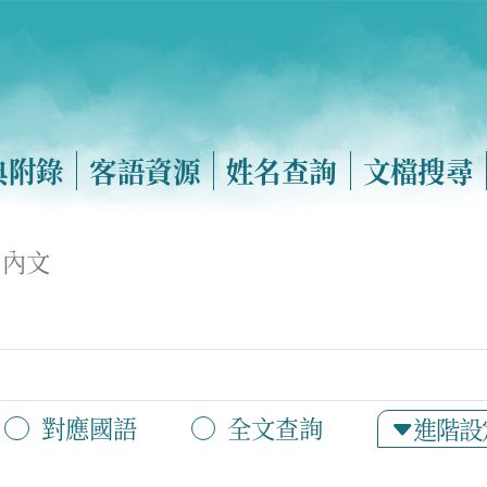
典附錄
客語資源
姓名查詢
文檔搜尋
內文
對應國語
全文查詢
進階設