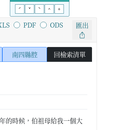
ˊ
ˇ
ˋ
^
+
XLS
PDF
ODS
匯出
南四縣腔
回檢索清單
年的時候，伯祖母給我一個大