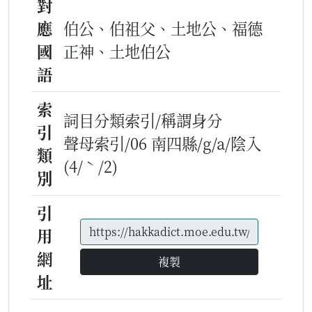
對
應
伯公、伯祖父、土地公、福德
國
正神、土地伯公
語
索
詞目分類索引/稱謂身分
引
聲母索引/06 南四縣/g/a/陰入
類
(4/ˋ/2)
別
引
用
網
複製
址