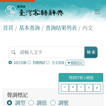
首頁
基本查詢
查詢結果列表
內文
檢 索
詞目音讀
對應國語
全文查詢
進階設定
聲調符號小鍵盤
ˊ
ˇ
ˋ
^
+
聲調標記
調型
調值
調號