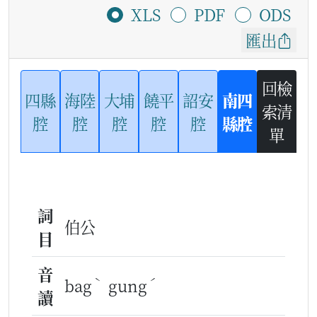
XLS
PDF
ODS
匯出
回檢
四縣
海陸
大埔
饒平
詔安
南四
索清
腔
腔
腔
腔
腔
縣腔
單
詞
伯公
目
音
ˋ
ˊ
bag
gung
讀