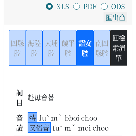
XLS
PDF
ODS
匯出
回檢
四縣
海陸
大埔
饒平
詔安
南四
索清
腔
腔
腔
腔
腔
縣腔
單
詞
赴毋會著
目
^
ˇ
音
特
fu
m
bboi choo
^
ˇ
讀
又俗音
fu
m
moi choo