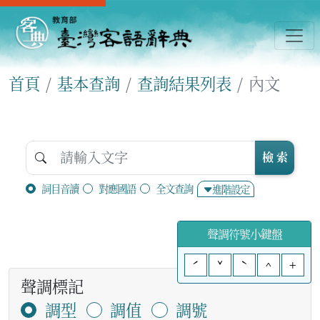
首頁
基本查詢
查詢結果列表
內文
檢 索
詞目音讀
對應國語
全文查詢
進階設定
聲調符號小鍵盤
ˊ
ˇ
ˋ
^
+
聲調標記
調型
調值
調號