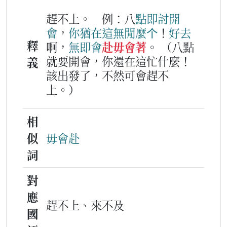
趕不上。
例：八
點
即
討
開
會
，
你
猶在
這
無閒
麼个
！
好
去
釋
啊，
無即
會
赴毋會著
。
（八點
就要開會，你還在這忙什麼！
義
該出發了，不然可會趕不
上。）
相
似
毋會赴
詞
對
應
趕不上、來不及
國