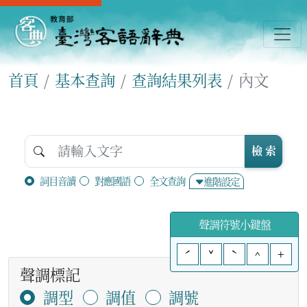
首頁
基本查詢
查詢結果列表
內文
檢 索
詞目音讀
對應國語
全文查詢
進階設定
聲調符號小鍵盤
ˊ
ˇ
ˋ
^
+
聲調標記
調型
調值
調號