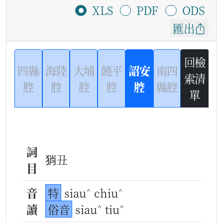
XLS
PDF
ODS
匯出
回檢
四縣
海陸
大埔
饒平
詔安
南四
索清
腔
腔
腔
腔
腔
縣腔
單
詞
𤞚丑
目
^
^
音
特
siau
chiu
^
^
讀
俗音
siau
tiu