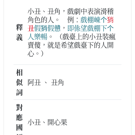
小丑、丑角，戲劇中表演滑稽
角色的人。
例：
戲棚
崠
个
𤞚
釋
丑
假𤞚假戇
，
即
係
望
戲棚
下
个
人
樂
暢
。
（戲臺上的小丑裝瘋
義
賣傻，就是希望戲臺下的人開
心。）
相
似
阿丑 、 丑角
詞
對
應
小丑、開心果
國