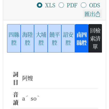
XLS
PDF
ODS
匯出
回檢
四縣
海陸
大埔
饒平
詔安
南四
索清
腔
腔
腔
腔
腔
縣腔
單
詞
阿嫂
目
音
ˊ
ˋ
a
so
讀