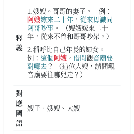
1.嫂嫂。哥哥的妻子。
例：
阿嫂
嫁
來
二
十
年
，
從來毋識
同
阿哥
吵事
。
（嫂嫂嫁來二十
年，從來不曾和哥哥吵架。）
釋
義
2.稱呼比自己年長的婦女。
例：
這個
阿嫂
，
借問
觀
音
廟
要
對
哪
去
？
（這位大嫂，請問觀
音廟要往哪兒走？）
對
應
嫂子、嫂嫂、大嫂
國
語