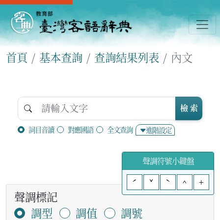
首頁
基本查詢
查詢結果列表
內文
檢 索
詞目音讀
對應國語
全文查詢
進階設定
聲調符號小鍵盤
ˊ
ˇ
ˋ
^
+
聲調標記
調型
調值
調號