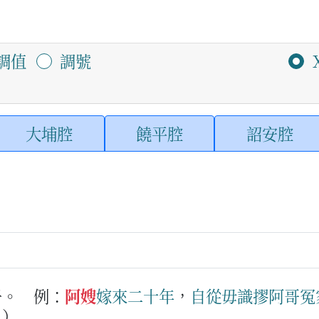
調值
調號
大埔腔
饒平腔
詔安腔
子。
例：
阿嫂
嫁
來
二
十
年
，
自從
毋識
摎
阿哥
冤
。）