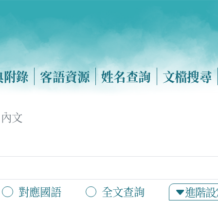
典附錄
客語資源
姓名查詢
文檔搜尋
內文
對應國語
全文查詢
進階設