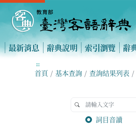
最新消息
辭典說明
索引瀏覽
辭
:::
首頁
基本查詢
查詢結果列表
詞目音讀