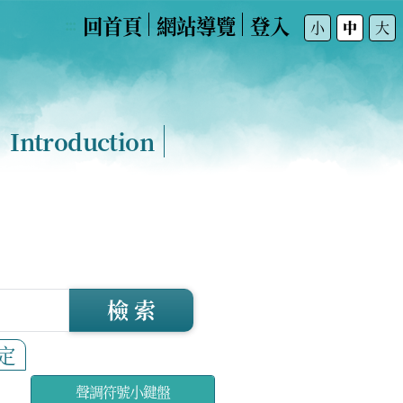
回首頁
網站導覽
登入
:::
小
中
大
Introduction
檢 索
定
聲調符號小鍵盤