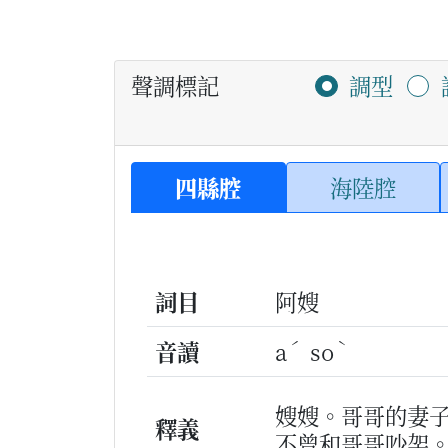
聲調標記
調型
四縣腔
海陸腔
詞目
阿嫂
ˊ
ˋ
音讀
a
so
嫂嫂。哥哥的妻
釋義
不曾和哥哥吵架