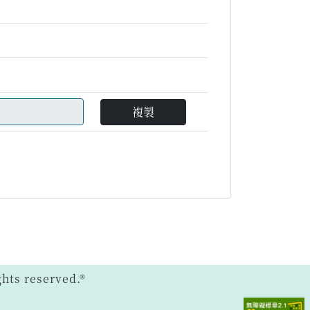
複製
ts reserved.®