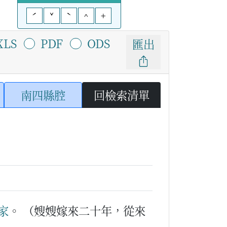
ˊ
ˇ
ˋ
^
+
XLS
PDF
ODS
匯出
南四縣腔
回檢索清單
家
。
（嫂嫂嫁來二十年，從來