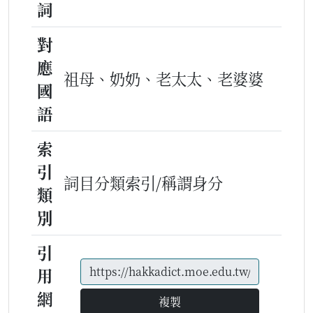
詞
對
應
祖母、奶奶、老太太、老婆婆
國
語
索
引
詞目分類索引/稱謂身分
類
別
引
用
網
複製