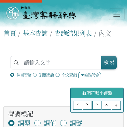
首頁
基本查詢
查詢結果列表
內文
檢 索
詞目音讀
對應國語
全文查詢
進階設定
聲調符號小鍵盤
ˊ
ˇ
ˋ
^
+
聲調標記
調型
調值
調號