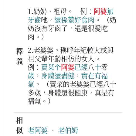
1.奶奶、祖母。
例：
阿婆
無
牙齒
吔，
還係
蓋好
食
肉
。
（奶
奶沒有牙齒了，還是很愛吃
肉。）
2.老婆婆。稱呼年紀較大或與
釋
祖父輩年齡相仿的女人。
義
例：
賣
菜
个
阿婆
已經
八
十
零
歲
，
身體
還
盡
健
，
實在
有
福
氣
。
（賣菜的老婆婆已經八十
多歲，身體還很健康，真是有
福氣。）
相
似
老阿婆
、
老伯姆