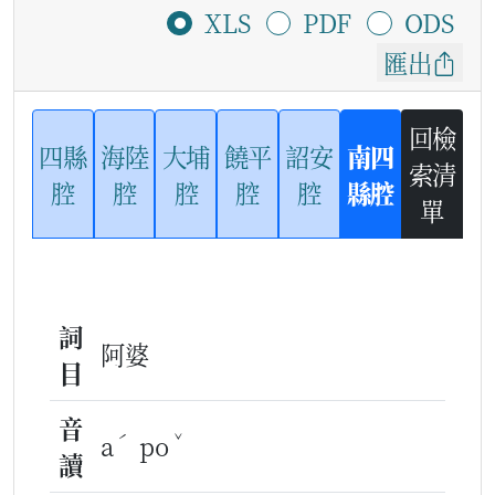
XLS
PDF
ODS
匯出
回檢
四縣
海陸
大埔
饒平
詔安
南四
索清
腔
腔
腔
腔
腔
縣腔
單
詞
阿婆
目
音
ˊ
ˇ
a
po
讀