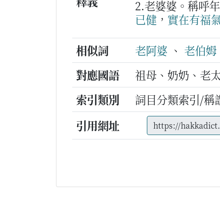
釋義
2.老婆婆。稱呼
已
健
，
實在
有
福
相似詞
老阿婆
、
老伯姆
對應國語
祖母、奶奶、老
索引類別
詞目分類索引/稱
引用網址