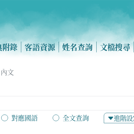
典附錄
客語資源
姓名查詢
文檔搜尋
內文
對應國語
全文查詢
進階設