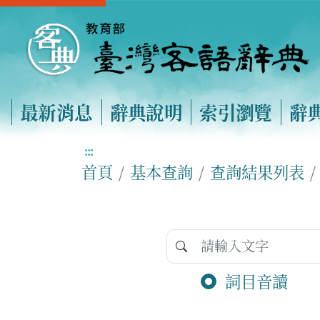
最新消息
辭典說明
索引瀏覽
辭
:::
首頁
基本查詢
查詢結果列表
詞目音讀