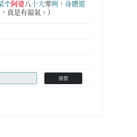
菜
个
阿婆
八
十
大
零
咧
，
身體
還
康，真是有福氣。）
複製