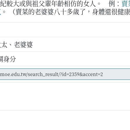
年紀較大或與祖父輩年齡相仿的女人。
例：
賣
氣
。
（賣菜的老婆婆八十多歲了，身體還很健
太太、老婆婆
謂身分