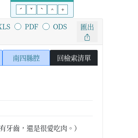
ˊ
ˇ
ˋ
^
+
XLS
PDF
ODS
匯出
南四縣腔
回檢索清單
有牙齒，還是很愛吃肉。）