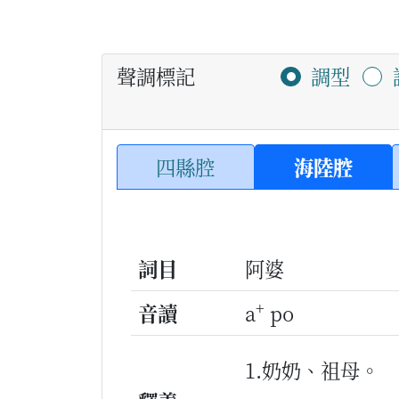
聲調標記
調型
四縣腔
海陸腔
詞目
阿婆
+
音讀
a
po
1.奶奶、祖母。