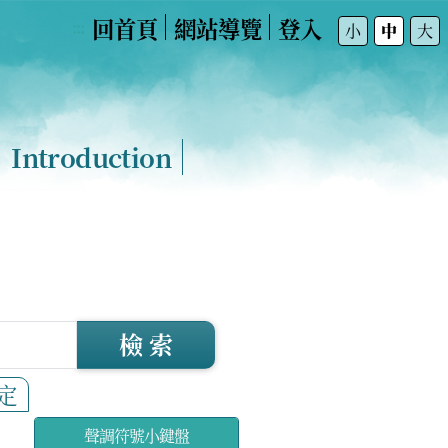
回首頁
網站導覽
登入
:::
小
中
大
Introduction
檢 索
定
聲調符號小鍵盤