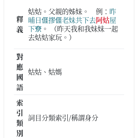
姑姑。父親的姊妹。
例：
昨
釋
晡日
𠊎
摎
𠊎
老妹
共下
去
阿姑
屋
下
尞
。
（昨天我和我妹妹一起
義
去姑姑家玩。）
對
應
姑姑、姑媽
國
語
索
引
詞目分類索引/稱謂身分
類
別