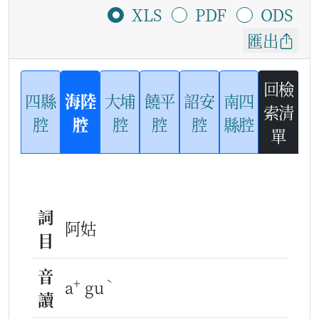
XLS
PDF
ODS
匯出
回檢
四縣
海陸
大埔
饒平
詔安
南四
索清
腔
腔
腔
腔
腔
縣腔
單
詞
阿姑
目
音
+
ˋ
a
gu
讀