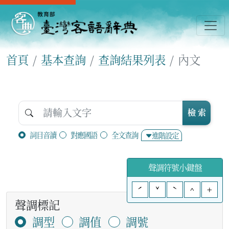
首頁
基本查詢
查詢結果列表
內文
檢 索
詞目音讀
對應國語
全文查詢
進階設定
聲調符號小鍵盤
ˊ
ˇ
ˋ
^
+
聲調標記
調型
調值
調號