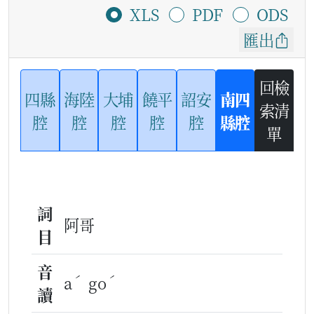
XLS
PDF
ODS
匯出
回檢
四縣
海陸
大埔
饒平
詔安
南四
索清
腔
腔
腔
腔
腔
縣腔
單
詞
阿哥
目
音
ˊ
ˊ
a
go
讀