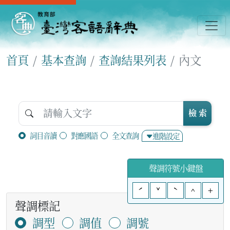
首頁
基本查詢
查詢結果列表
內文
檢 索
詞目音讀
對應國語
全文查詢
進階設定
聲調符號小鍵盤
ˊ
ˇ
ˋ
^
+
聲調標記
調型
調值
調號