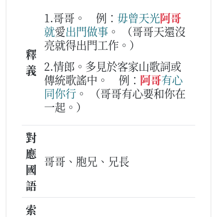
1.哥哥。
例：
毋曾
天光
阿哥
就
愛
出門
做事
。
（哥哥天還沒
亮就得出門工作。）
釋
2.情郎。多見於客家山歌詞或
義
傳統歌謠中。
例：
阿哥
有心
同你
行
。
（哥哥有心要和你在
一起。）
對
應
哥哥、胞兄、兄長
國
語
索